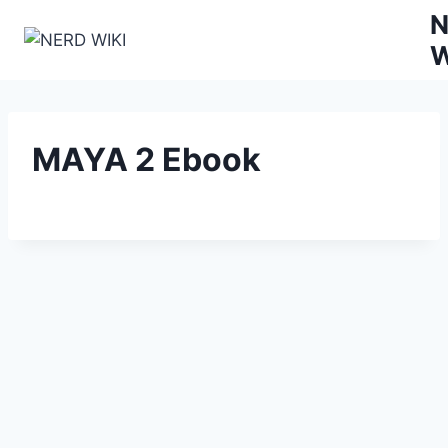
Zum
N
Inhalt
W
springen
MAYA 2 Ebook