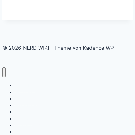
© 2026 NERD WIKI - Theme von Kadence WP
Kino & Film
Video Games
TV & Serien
Pen & Paper
Spielzeug
Tabletop
Bücher & Comics
Partner