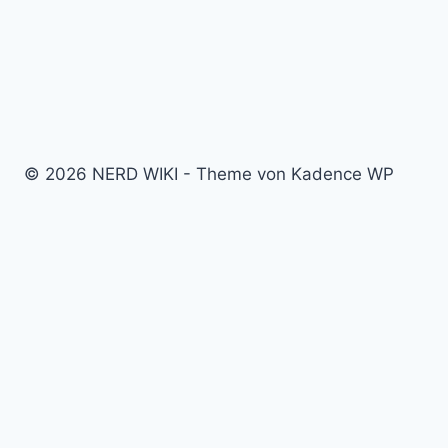
© 2026 NERD WIKI - Theme von Kadence WP
Kino & Film
Video Games
TV & Serien
Pen & Paper
Spielzeug
Tabletop
Bücher & Comics
Partner