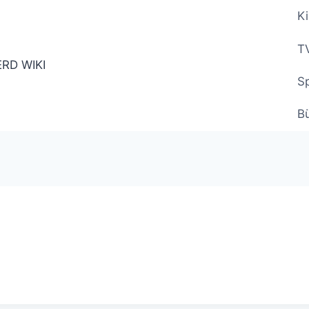
Ki
TV
Sp
B