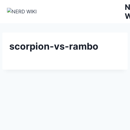
Zum
N
Inhalt
W
springen
scorpion-vs-rambo