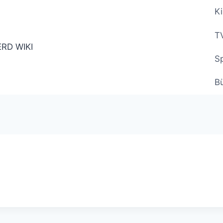
Ki
TV
Sp
B