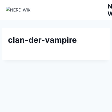
Zum
N
Inhalt
W
springen
clan-der-vampire