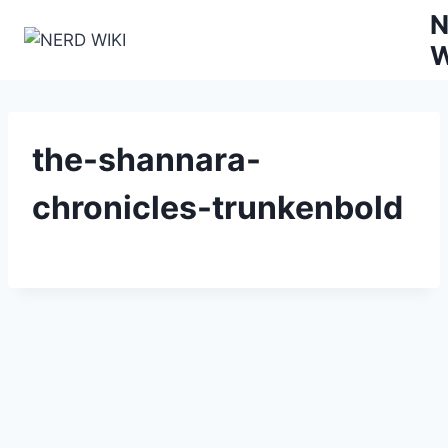
Zum
N
Inhalt
W
springen
the-shannara-
chronicles-trunkenbold