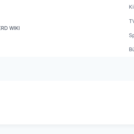
Ki
TV
Sp
B