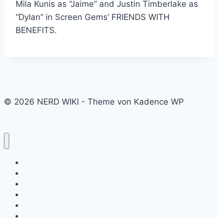
Mila Kunis as “Jaime” and Justin Timberlake as
“Dylan” in Screen Gems’ FRIENDS WITH
BENEFITS.
© 2026 NERD WIKI - Theme von Kadence WP
Kino & Film
Video Games
TV & Serien
Pen & Paper
Spielzeug
Tabletop