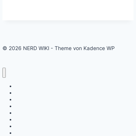
© 2026 NERD WIKI - Theme von Kadence WP
Kino & Film
Video Games
TV & Serien
Pen & Paper
Spielzeug
Tabletop
Bücher & Comics
Partner