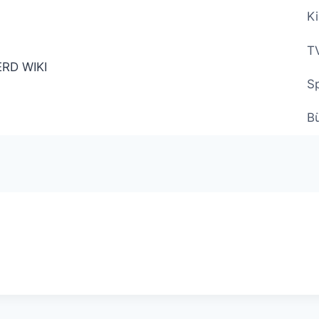
Ki
TV
Sp
B