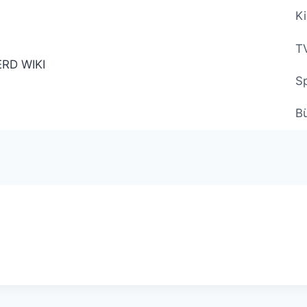
Ki
TV
Sp
B