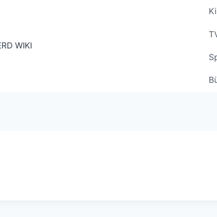
Ki
TV
Sp
B