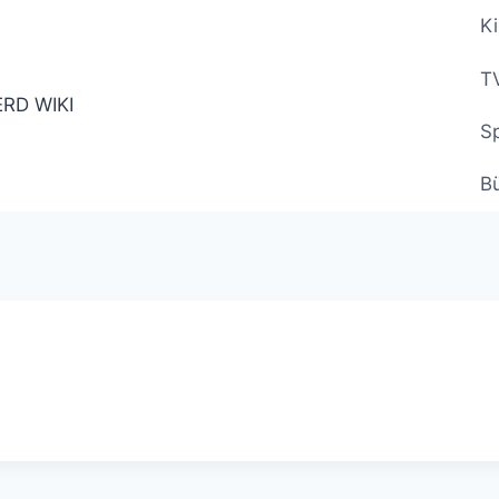
Ki
TV
Sp
B