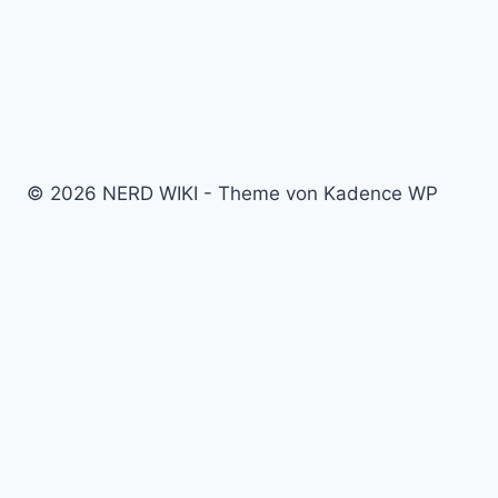
© 2026 NERD WIKI - Theme von Kadence WP
Kino & Film
Video Games
TV & Serien
Pen & Paper
Spielzeug
Tabletop
Bücher & Comics
Partner