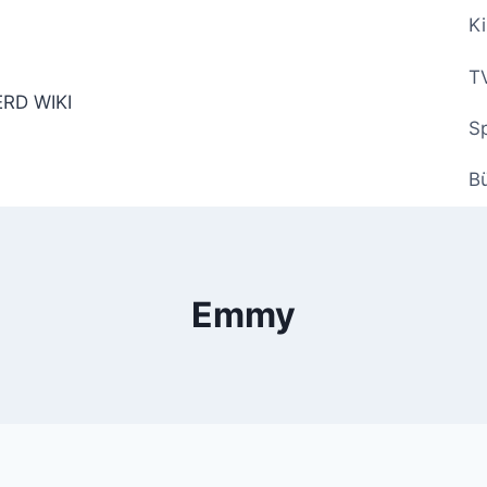
Ki
TV
Sp
B
Emmy