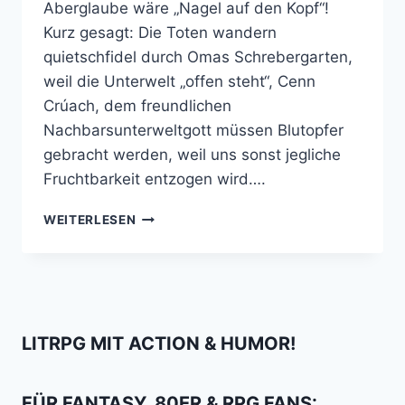
Aberglaube wäre „Nagel auf den Kopf“!
Kurz gesagt: Die Toten wandern
quietschfidel durch Omas Schrebergarten,
weil die Unterwelt „offen steht“, Cenn
Crúach, dem freundlichen
Nachbarsunterweltgott müssen Blutopfer
gebracht werden, weil uns sonst jegliche
Fruchtbarkeit entzogen wird….
WENN
WEITERLESEN
HALLOWEEN
WAHR
WÄRE
–
5
MAL
LITRPG MIT ACTION & HUMOR!
GEFÄHRLICHER
ABERGLAUBE
FÜR FANTASY, 80ER & RPG FANS: