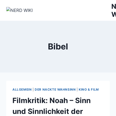
Zum
N
Inhalt
W
springen
Bibel
ALLGEMEIN
|
DER NACKTE WAHNSINN
|
KINO & FILM
Filmkritik: Noah – Sinn
und Sinnlichkeit der