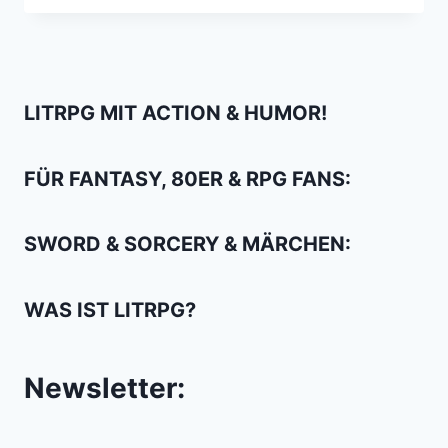
–
SINN
UND
SINNLICHKEIT
DER
LITRPG MIT ACTION & HUMOR!
SINTFLUT
FÜR FANTASY, 80ER & RPG FANS:
SWORD & SORCERY & MÄRCHEN:
WAS IST LITRPG?
Newsletter: