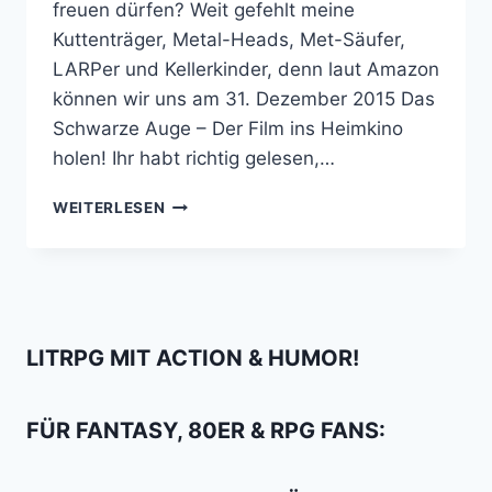
freuen dürfen? Weit gefehlt meine
Kuttenträger, Metal-Heads, Met-Säufer,
LARPer und Kellerkinder, denn laut Amazon
können wir uns am 31. Dezember 2015 Das
Schwarze Auge – Der Film ins Heimkino
holen! Ihr habt richtig gelesen,…
AMAZON
WEITERLESEN
HAT
IHN
SCHON:
DAS
SCHWARZE
AUGE
LITRPG MIT ACTION & HUMOR!
–
DER
FILM
FÜR FANTASY, 80ER & RPG FANS: