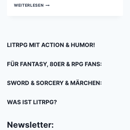
ICH
WEITERLESEN
WÜNSCHE
EINEN
BESINNLICHEN
VALENTINSTAG
MIT
DEM
LITRPG MIT ACTION & HUMOR!
KILLER
CHICKEN!
FÜR FANTASY, 80ER & RPG FANS:
SWORD & SORCERY & MÄRCHEN:
WAS IST LITRPG?
Newsletter: