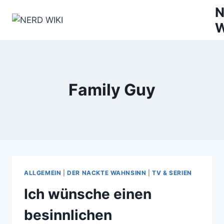
Zum
N
Inhalt
W
springen
Family Guy
ALLGEMEIN
|
DER NACKTE WAHNSINN
|
TV & SERIEN
Ich wünsche einen
besinnlichen