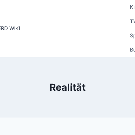
Ki
TV
Sp
B
Realität