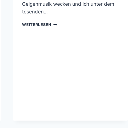
Geigenmusik wecken und ich unter dem
tosenden…
WARUM
WEITERLESEN
MEIN
LEBEN
WIE
EIN
KINOFILM
SEIN
SOLLTE