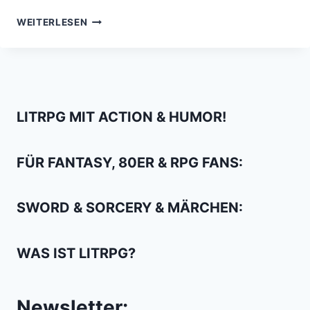
NETFLIX‘
WEITERLESEN
TITANS
VERSÖHNEN
MICH
MIT
DC
LITRPG MIT ACTION & HUMOR!
FÜR FANTASY, 80ER & RPG FANS:
SWORD & SORCERY & MÄRCHEN:
WAS IST LITRPG?
Newsletter: