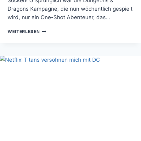
Socken! Ursprünglich war die Dungeons &
Dragons Kampagne, die nun wöchentlich gespielt
wird, nur ein One-Shot Abenteuer, das…
GEEK
WEITERLESEN
&
SUNDRYS
CRITICAL
ROLE
HAUT
MICH
MIT
EINEM
+5
HAMMER
VOM
HOCKER