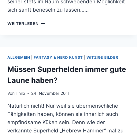
seiner stets im Raum schwebenden Möglichkeit
sich sanft berieseln zu lassen……
LOVE
WEITERLESEN
AND
MONSTERS
–
SÜFFIG,
ABER
ALLGEMEIN
|
FANTASY & NERD KUNST
|
WITZIGE BILDER
SCHNELL
VERGESSEN
Müssen Superhelden immer gute
Laune haben?
Von
Thilo
24. November 2011
Natürlich nicht! Nur weil sie übermenschliche
Fähigkeiten haben, können sie innerlich auch
empfindsame Küken sein. Denn wie der
verkannte Superheld „Hebrew Hammer“ mal zu