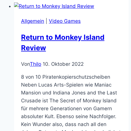
die
Retro
Allgemein
|
Video Games
VHS
Tape
Return to Monkey Island
Edition
Review
meiner
Lieblingsfilme
Von
Thilo
10. Oktober 2022
8 von 10 Piratenkopierschutzscheiben
Neben Lucas Arts-Spielen wie Maniac
Mansion und Indiana Jones and the Last
Crusade ist The Secret of Monkey Island
für mehrere Generationen von Gamern
absoluter Kult. Ebenso seine Nachfolger.
Kein Wunder also, dass nach all den