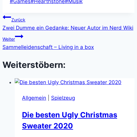
Schlagworte:
#
Games
#
Hearthstone
#
Musik
Beitragsnavigation
Zurück
Zwei Dumme ein Gedanke: Neuer Autor im Nerd Wiki
Weiter
Sammelleidenschaft – Living in a box
Weiterstöbern:
Allgemein
|
Spielzeug
Die besten Ugly Christmas
Sweater 2020