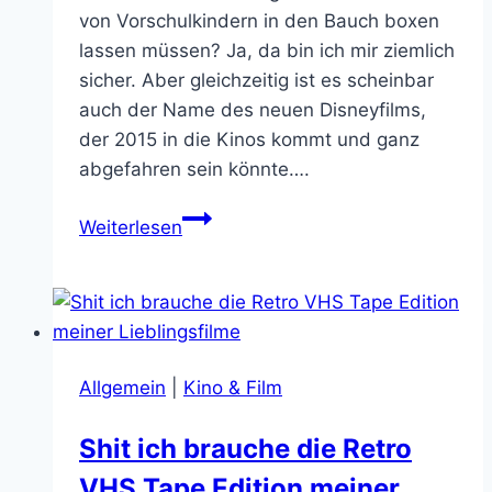
von Vorschulkindern in den Bauch boxen
lassen müssen? Ja, da bin ich mir ziemlich
sicher. Aber gleichzeitig ist es scheinbar
auch der Name des neuen Disneyfilms,
der 2015 in die Kinos kommt und ganz
abgefahren sein könnte….
Random
Weiterlesen
Trailer:
Tomorrowland
–
Ist
das
Allgemein
|
Kino & Film
nicht
eine
Shit ich brauche die Retro
Attraktion
VHS Tape Edition meiner
in