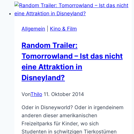
Reihe
ist
geiler
Allgemein
|
Kino & Film
als
“normale”
Random Trailer:
Science-
Tomorrowland – Ist das nicht
Fiction!
eine Attraktion in
Disneyland?
Von
Thilo
11. Oktober 2014
Oder in Disneyworld? Oder in irgendeinem
anderen dieser amerikanischen
Freizeitparks für Kinder, wo sich
Studenten in schwitzigen Tierkostümen