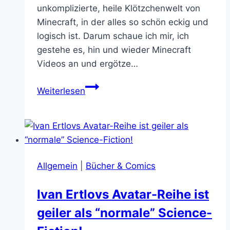
unkomplizierte, heile Klötzchenwelt von
Minecraft, in der alles so schön eckig und
logisch ist. Darum schaue ich mir, ich
gestehe es, hin und wieder Minecraft
Videos an und ergötze…
Endlich
Weiterlesen
können
wir
in
Minecraft
saufen
Allgemein
|
Bücher & Comics
und
kotzen
Ivan Ertlovs Avatar-Reihe ist
geiler als “normale” Science-