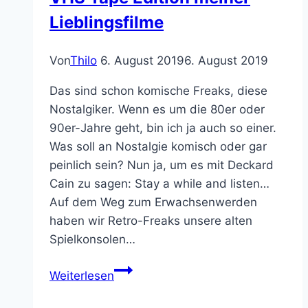
Disneyland?
Lieblingsfilme
Von
Thilo
6. August 2019
6. August 2019
Das sind schon komische Freaks, diese
Nostalgiker. Wenn es um die 80er oder
90er-Jahre geht, bin ich ja auch so einer.
Was soll an Nostalgie komisch oder gar
peinlich sein? Nun ja, um es mit Deckard
Cain zu sagen: Stay a while and listen…
Auf dem Weg zum Erwachsenwerden
haben wir Retro-Freaks unsere alten
Spielkonsolen…
Shit
Weiterlesen
ich
brauche