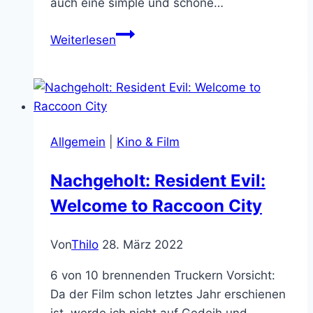
auch eine simple und schöne…
Minecraft
Weiterlesen
Dungeons:
Ich
liebe
das
Klötzchen-
Allgemein
|
Kino & Film
Diablo
jetzt
Nachgeholt: Resident Evil:
schon
Welcome to Raccoon City
Von
Thilo
28. März 2022
6 von 10 brennenden Truckern Vorsicht:
Da der Film schon letztes Jahr erschienen
ist, werde ich nicht auf Gedeih und