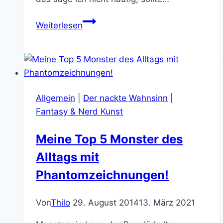
Alles
Weiterlesen
Gute
zum
165.
Geburtstag
Bram
Allgemein
|
Der nackte Wahnsinn
|
Stoker!
Fantasy & Nerd Kunst
Meine Top 5 Monster des
Alltags mit
Phantomzeichnungen!
Von
Thilo
29. August 2014
13. März 2021