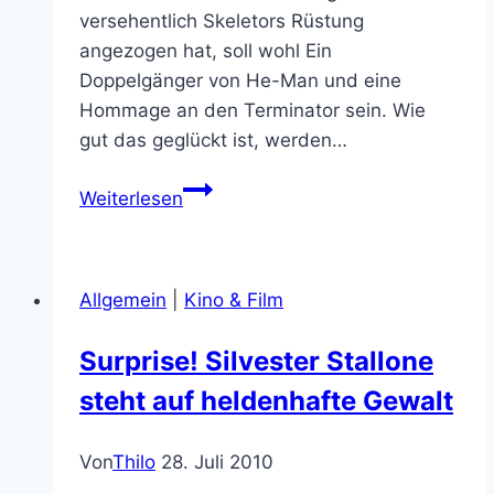
versehentlich Skeletors Rüstung
angezogen hat, soll wohl Ein
Doppelgänger von He-Man und eine
Hommage an den Terminator sein. Wie
gut das geglückt ist, werden…
USA-
Weiterlesen
only
Masters,
heute:
Allgemein
|
Kino & Film
Faker,
der
Surprise! Silvester Stallone
He-
steht auf heldenhafte Gewalt
Man-
Terminator
Von
Thilo
28. Juli 2010