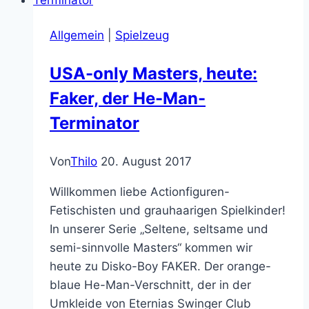
des
Alltags
Allgemein
|
Spielzeug
mit
Phantomzeichnungen!
USA-only Masters, heute:
Faker, der He-Man-
Terminator
Von
Thilo
20. August 2017
Willkommen liebe Actionfiguren-
Fetischisten und grauhaarigen Spielkinder!
In unserer Serie „Seltene, seltsame und
semi-sinnvolle Masters“ kommen wir
heute zu Disko-Boy FAKER. Der orange-
blaue He-Man-Verschnitt, der in der
Umkleide von Eternias Swinger Club