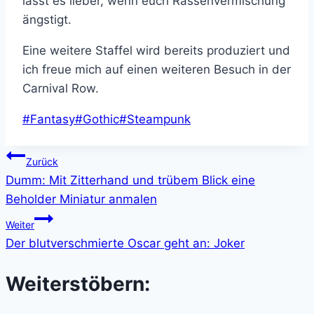
lasst es lieber, wenn euch Rassenvermischung
ängstigt.
Eine weitere Staffel wird bereits produziert und
ich freue mich auf einen weiteren Besuch in der
Carnival Row.
Schlagworte:
#
Fantasy
#
Gothic
#
Steampunk
Beitragsnavigation
Zurück
Dumm: Mit Zitterhand und trübem Blick eine
Beholder Miniatur anmalen
Weiter
Der blutverschmierte Oscar geht an: Joker
Weiterstöbern: