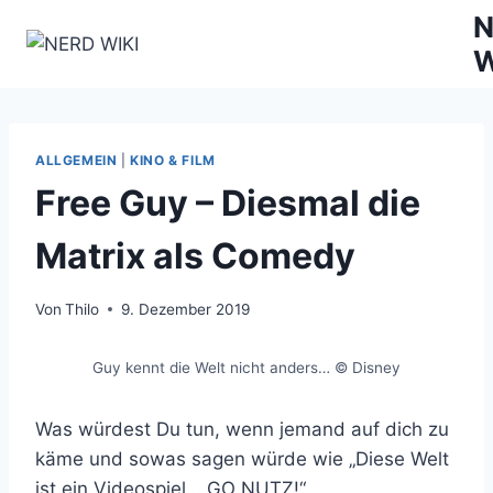
Zum
N
Inhalt
W
springen
ALLGEMEIN
|
KINO & FILM
Free Guy – Diesmal die
Matrix als Comedy
Von
Thilo
9. Dezember 2019
Guy kennt die Welt nicht anders… © Disney
Was würdest Du tun, wenn jemand auf dich zu
käme und sowas sagen würde wie „Diese Welt
ist ein Videospiel… GO NUTZ!“