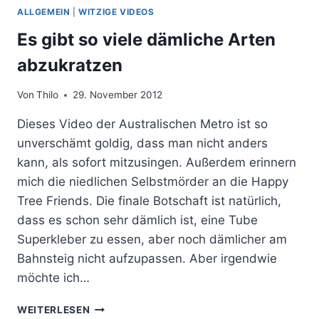
2010
ALLGEMEIN
|
WITZIGE VIDEOS
ICH
WEINE
Es gibt so viele dämliche Arten
FÜR
abzukratzen
CONAN,
DENN
CONAN
Von
Thilo
29. November 2012
KANN
Dieses Video der Australischen Metro ist so
NICHT
WEINEN.
unverschämt goldig, dass man nicht anders
kann, als sofort mitzusingen. Außerdem erinnern
mich die niedlichen Selbstmörder an die Happy
Tree Friends. Die finale Botschaft ist natürlich,
dass es schon sehr dämlich ist, eine Tube
Superkleber zu essen, aber noch dämlicher am
Bahnsteig nicht aufzupassen. Aber irgendwie
möchte ich…
ES
WEITERLESEN