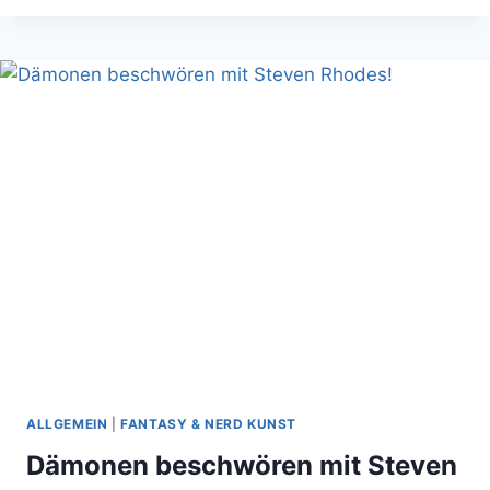
OF
THE
UNIVERSE
PEN
&
PAPER
ROLLENSPIEL
HAT
DIE
ZAUBERKRAFT
ALLGEMEIN
|
FANTASY & NERD KUNST
Dämonen beschwören mit Steven