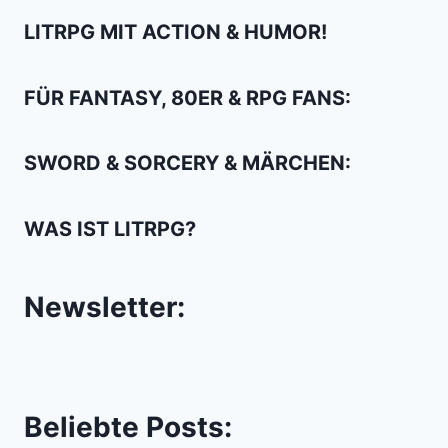
THAILAND
LITRPG MIT ACTION & HUMOR!
UND
KAMBODSCHA
FÜR FANTASY, 80ER & RPG FANS:
SWORD & SORCERY & MÄRCHEN:
WAS IST LITRPG?
Newsletter:
Beliebte Posts: