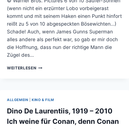
© Warner Bros. Pictures 6 von 10 Säufer-Sonnen
(wenn nicht ein erzürnter Lobo vorbeigerast
kommt und mit seinem Haken einen Punkt hinfort
reißt zu 5 von 10 abgespeckten Bösewichten…)
Schade! Auch, wenn James Gunns Superman
alles andere als perfekt war, so gab er mir doch
die Hoffnung, dass nun der richtige Mann die
Zügel des…
SUPERGIRL
WEITERLESEN
HAT
LOBO
UNNÖTIG
VERHEIZT
ALLGEMEIN
|
KINO & FILM
Dino De Laurentiis, 1919 – 2010
Ich weine für Conan, denn Conan