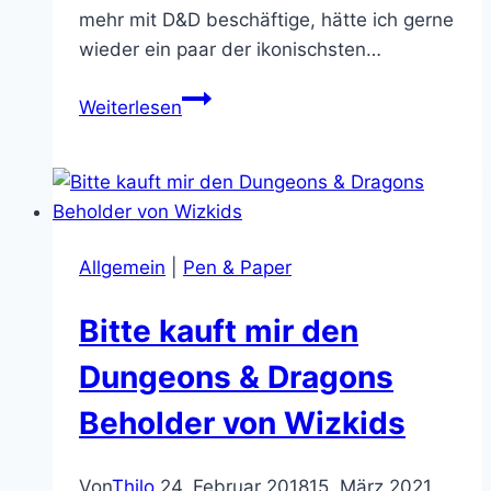
mehr mit D&D beschäftige, hätte ich gerne
wieder ein paar der ikonischsten…
Dumm:
Weiterlesen
Mit
Zitterhand
und
trübem
Blick
Allgemein
|
Pen & Paper
eine
Beholder
Bitte kauft mir den
Miniatur
anmalen
Dungeons & Dragons
Beholder von Wizkids
Von
Thilo
24. Februar 2018
15. März 2021