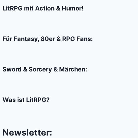
&
LitRPG mit Action & Humor!
Dragons
Beholder
von
Wizkids
Für Fantasy, 80er & RPG Fans:
Sword & Sorcery & Märchen:
Was ist LitRPG?
Newsletter: