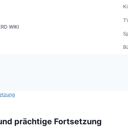
Ki
TV
Sp
B
 und prächtige Fortsetzung