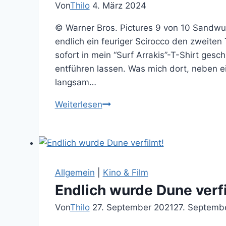
Von
Thilo
4. März 2024
© Warner Bros. Pictures 9 von 10 Sandwur
endlich ein feuriger Scirocco den zweiten 
sofort in mein “Surf Arrakis”-T-Shirt ges
entführen lassen. Was mich dort, neben e
langsam…
Dune
Weiterlesen
2
ist
eine
würdige
und
Allgemein
|
Kino & Film
prächtige
Endlich wurde Dune verfi
Fortsetzung
Von
Thilo
27. September 2021
27. Septemb