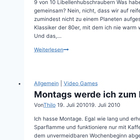
9 von 10 Libellenhubschraubern Was hab
gemeinsam? Nein, nicht, dass wir auf rei
zumindest nicht zu einem Planeten aufgesc
Klassiker der 80er, mit dem ich nie warm
Und das,…
Endlich
Weiterlesen
wurde
Dune
verfilmt!
Allgemein
|
Video Games
Montags werde ich zum
Von
Thilo
19. Juli 2010
19. Juli 2010
Ich hasse Montage. Egal wie lang und erh
Sparflamme und funktioniere nur mit Kaff
dem unvermeidbaren Wochenbeginn abgefu