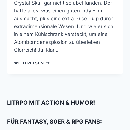
Crystal Skull gar nicht so übel fanden. Der
hatte alles, was einen guten Indy Film
ausmacht, plus eine extra Prise Pulp durch
extradimensionale Wesen. Und wie er sich
in einem Kühlschrank versteckt, um eine
Atombombenexplosion zu überleben –
Glorreich! Ja, klar,…
WARUM
WEITERLESEN
DER
INDIANA
JONES
AUS
DEM
TEMPEL
LITRPG MIT ACTION & HUMOR!
DES
TODES
EINE
FÜR FANTASY, 80ER & RPG FANS:
STATUE
VERDIENT