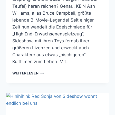
Teufel) heran reichen? Genau. KEIN Ash
Williams, alias Bruce Campbell, größte
lebende B-Movie-Legende! Seit einiger
Zeit nun wandelt die Edelschmiede für
„High End-Erwachsenenspielzeug“,
Sideshow, mit ihren Toys fernab ihrer
größeren Lizenzen und erweckt auch
Charaktere aus etwas „nischigeren“
Kultfilmen zum Leben. Mit…
FÜR
WEITERLESEN
KETTENSÄGEN-
UND
HORROR
FANS:
EVIL
DEAD
2