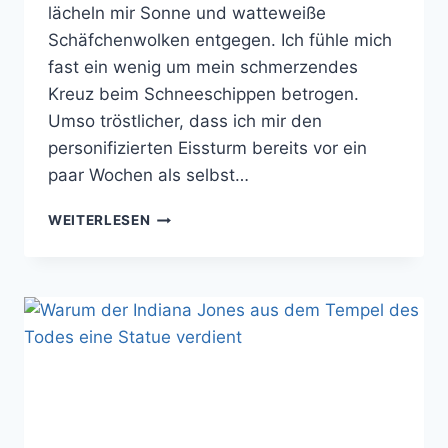
lächeln mir Sonne und watteweiße
Schäfchenwolken entgegen. Ich fühle mich
fast ein wenig um mein schmerzendes
Kreuz beim Schneeschippen betrogen.
Umso tröstlicher, dass ich mir den
personifizierten Eissturm bereits vor ein
paar Wochen als selbst…
EISKALT
WEITERLESEN
VON
EBAY
GELOOTET:
SUB
ZERO
VON
POP
CULTURE
SHOCK