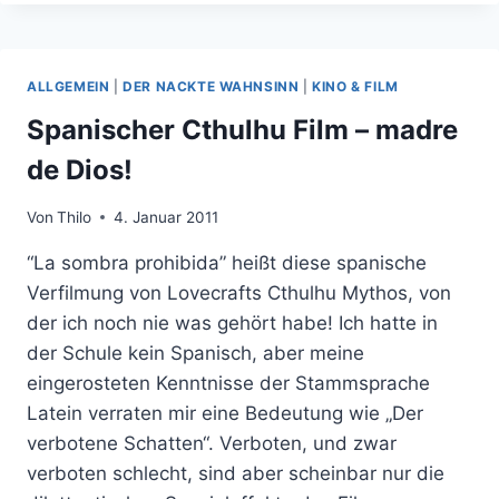
2
TRAILER:
ANSCHAUEN
UND
ALLGEMEIN
|
DER NACKTE WAHNSINN
|
KINO & FILM
IN
DIE
Spanischer Cthulhu Film – madre
HOSE
de Dios!
KOMMEN
Von
Thilo
4. Januar 2011
“La sombra prohibida” heißt diese spanische
Verfilmung von Lovecrafts Cthulhu Mythos, von
der ich noch nie was gehört habe! Ich hatte in
der Schule kein Spanisch, aber meine
eingerosteten Kenntnisse der Stammsprache
Latein verraten mir eine Bedeutung wie „Der
verbotene Schatten“. Verboten, und zwar
verboten schlecht, sind aber scheinbar nur die