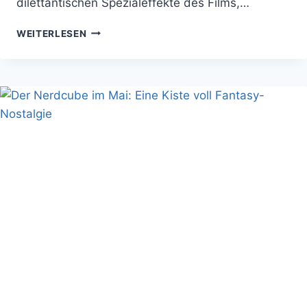
dilettantischen Spezialeffekte des Films,…
SPANISCHER
WEITERLESEN
CTHULHU
FILM
–
MADRE
DE
DIOS!