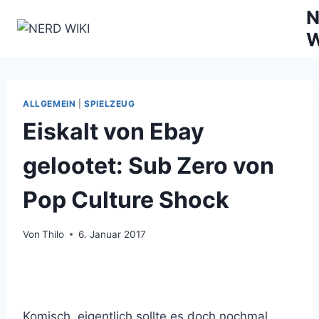
Zum
N
Inhalt
W
springen
ALLGEMEIN
|
SPIELZEUG
Eiskalt von Ebay
gelootet: Sub Zero von
Pop Culture Shock
Von
Thilo
6. Januar 2017
Komisch, eigentlich sollte es doch nochmal