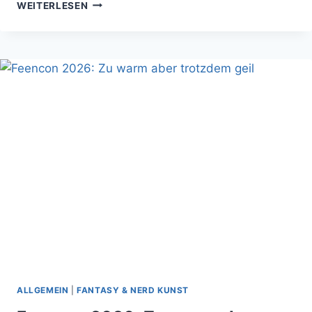
AI
WEITERLESEN
DUNGEON
2
BRINGT
MICH
ZUM
WEINEN
VOR
LACHEN
ALLGEMEIN
|
FANTASY & NERD KUNST