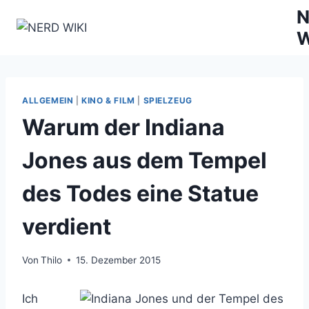
Zum
N
Inhalt
W
springen
ALLGEMEIN
|
KINO & FILM
|
SPIELZEUG
Warum der Indiana
Jones aus dem Tempel
des Todes eine Statue
verdient
Von
Thilo
15. Dezember 2015
Ich