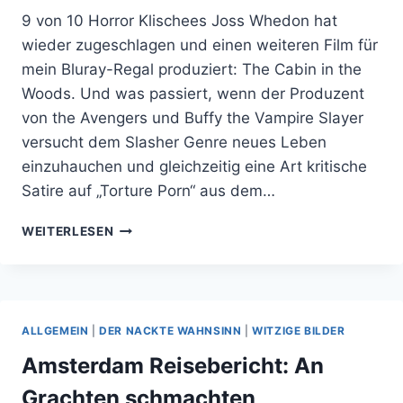
9 von 10 Horror Klischees Joss Whedon hat
wieder zugeschlagen und einen weiteren Film für
mein Bluray-Regal produziert: The Cabin in the
Woods. Und was passiert, wenn der Produzent
von the Avengers und Buffy the Vampire Slayer
versucht dem Slasher Genre neues Leben
einzuhauchen und gleichzeitig eine Art kritische
Satire auf „Torture Porn“ aus dem…
FILMKRITIK:
WEITERLESEN
THE
CABIN
IN
THE
WOODS
ALLGEMEIN
|
DER NACKTE WAHNSINN
|
WITZIGE BILDER
–
BLUTIGER
Amsterdam Reisebericht: An
SPASS!
Grachten schmachten