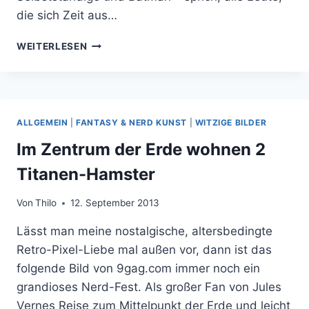
die sich Zeit aus…
WARUM
WEITERLESEN
IHR
HERO
REALMS
MIT
CHARACTER
ALLGEMEIN
|
FANTASY & NERD KUNST
|
WITZIGE BILDER
PACKS
SPIELEN
Im Zentrum der Erde wohnen 2
SOLLTET
Titanen-Hamster
Von
Thilo
12. September 2013
Lässt man meine nostalgische, altersbedingte
Retro-Pixel-Liebe mal außen vor, dann ist das
folgende Bild von 9gag.com immer noch ein
grandioses Nerd-Fest. Als großer Fan von Jules
Vernes Reise zum Mittelpunkt der Erde und leicht