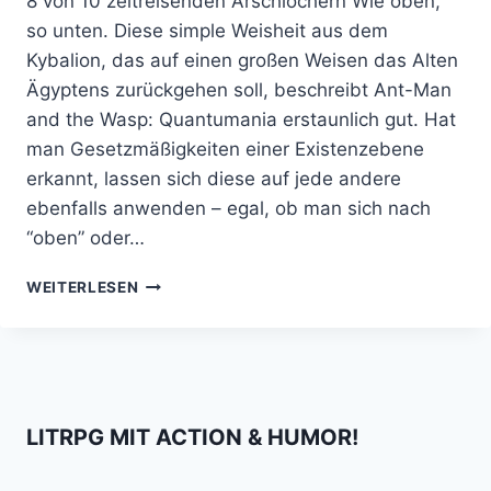
8 von 10 zeitreisenden Arschlöchern Wie oben,
so unten. Diese simple Weisheit aus dem
Kybalion, das auf einen großen Weisen das Alten
Ägyptens zurückgehen soll, beschreibt Ant-Man
and the Wasp: Quantumania erstaunlich gut. Hat
man Gesetzmäßigkeiten einer Existenzebene
erkannt, lassen sich diese auf jede andere
ebenfalls anwenden – egal, ob man sich nach
“oben” oder…
ANT-
WEITERLESEN
MAN
3
–
WIE
OBEN,
SO
LITRPG MIT ACTION & HUMOR!
UNTEN