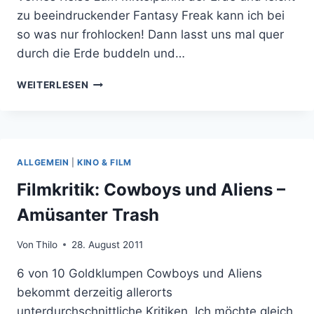
zu beeindruckender Fantasy Freak kann ich bei
so was nur frohlocken! Dann lasst uns mal quer
durch die Erde buddeln und…
IM
WEITERLESEN
ZENTRUM
DER
ERDE
WOHNEN
2
ALLGEMEIN
|
KINO & FILM
TITANEN-
HAMSTER
Filmkritik: Cowboys und Aliens –
Amüsanter Trash
Von
Thilo
28. August 2011
6 von 10 Goldklumpen Cowboys und Aliens
bekommt derzeitig allerorts
unterdurchschnittliche Kritiken. Ich möchte gleich