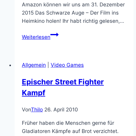
Amazon können wir uns am 31. Dezember
2015 Das Schwarze Auge – Der Film ins
Heimkino holen! Ihr habt richtig gelesen,…
Amazon
Weiterlesen
hat
ihn
schon:
Allgemein
|
Video Games
Das
Schwarze
Epischer Street Fighter
Auge
Kampf
–
Der
Film
Von
Thilo
26. April 2010
Früher haben die Menschen gerne für
Gladiatoren Kämpfe auf Brot verzichtet.