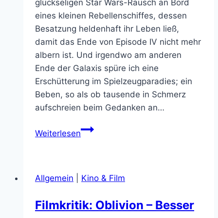
glückseligen Star Wars-Rausch an Bord
eines kleinen Rebellenschiffes, dessen
Besatzung heldenhaft ihr Leben ließ,
damit das Ende von Episode IV nicht mehr
albern ist. Und irgendwo am anderen
Ende der Galaxis spüre ich eine
Erschütterung im Spielzeugparadies; ein
Beben, so als ob tausende in Schmerz
aufschreien beim Gedanken an…
5
Weiterlesen
Must
Have
Han
Allgemein
|
Kino & Film
Solo
Toys
Filmkritik: Oblivion – Besser
für