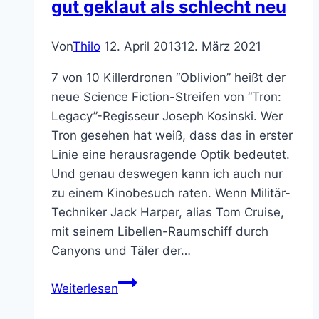
gut geklaut als schlecht neu
besinnliche
Weihnachten
Von
Thilo
12. April 2013
12. März 2021
7 von 10 Killerdronen “Oblivion” heißt der
neue Science Fiction-Streifen von “Tron:
Legacy”-Regisseur Joseph Kosinski. Wer
Tron gesehen hat weiß, dass das in erster
Linie eine herausragende Optik bedeutet.
Und genau deswegen kann ich auch nur
zu einem Kinobesuch raten. Wenn Militär-
Techniker Jack Harper, alias Tom Cruise,
mit seinem Libellen-Raumschiff durch
Canyons und Täler der…
Filmkritik:
Weiterlesen
Oblivion