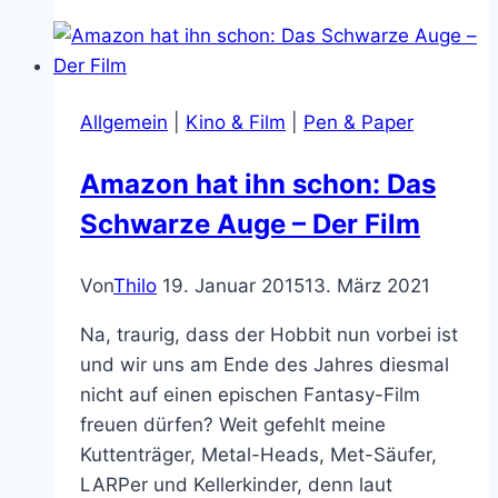
tragen
Bärte
und
hassen
Allgemein
|
Kino & Film
|
Pen & Paper
Gedichte
Amazon hat ihn schon: Das
Schwarze Auge – Der Film
Von
Thilo
19. Januar 2015
13. März 2021
Na, traurig, dass der Hobbit nun vorbei ist
und wir uns am Ende des Jahres diesmal
nicht auf einen epischen Fantasy-Film
freuen dürfen? Weit gefehlt meine
Kuttenträger, Metal-Heads, Met-Säufer,
LARPer und Kellerkinder, denn laut