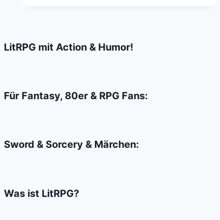
–
Besser
gut
geklaut
LitRPG mit Action & Humor!
als
schlecht
neu
Für Fantasy, 80er & RPG Fans:
Sword & Sorcery & Märchen:
Was ist LitRPG?