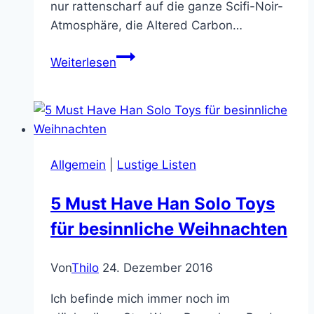
nur rattenscharf auf die ganze Scifi-Noir-
Atmosphäre, die Altered Carbon…
Altered
Weiterlesen
Carbon
–
Das
Unsterblichkeitsprogramm
ist
Allgemein
|
Lustige Listen
ein
geiler
5 Must Have Han Solo Toys
düsterer
für besinnliche Weihnachten
Cyberpunk
Krimi
Von
Thilo
24. Dezember 2016
Ich befinde mich immer noch im