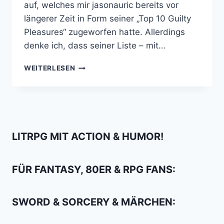
auf, welches mir jasonauric bereits vor
längerer Zeit in Form seiner „Top 10 Guilty
Pleasures“ zugeworfen hatte. Allerdings
denke ich, dass seiner Liste – mit…
10
WEITERLESEN
GEFLOPPTE
NERD
FILME,
DIE
EINEN
ZWEITEN
LITRPG MIT ACTION & HUMOR!
BLICK
WERT
SIND
FÜR FANTASY, 80ER & RPG FANS:
SWORD & SORCERY & MÄRCHEN: