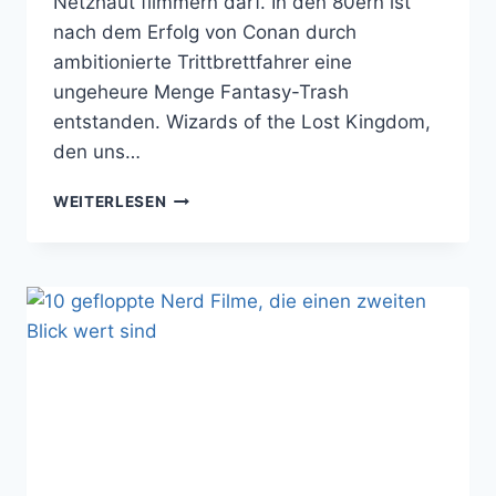
Netzhaut flimmern darf. In den 80ern ist
nach dem Erfolg von Conan durch
ambitionierte Trittbrettfahrer eine
ungeheure Menge Fantasy-Trash
entstanden. Wizards of the Lost Kingdom,
den uns…
80ER
WEITERLESEN
FANTASY-
TRASH,
HEUTE:
WIZARDS
OF
THE
LOST
KINGDOM