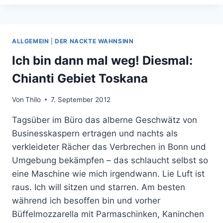
ZUM
FLASH
HAT
EINEN
ALLGEMEIN
|
DER NACKTE WAHNSINN
NEUEN
HÖHEPUNKT
Ich bin dann mal weg! Diesmal:
ERREICHT.
Chianti Gebiet Toskana
Von
Thilo
7. September 2012
Tagsüber im Büro das alberne Geschwätz von
Businesskaspern ertragen und nachts als
verkleideter Rächer das Verbrechen in Bonn und
Umgebung bekämpfen – das schlaucht selbst so
eine Maschine wie mich irgendwann. Lie Luft ist
raus. Ich will sitzen und starren. Am besten
während ich besoffen bin und vorher
Büffelmozzarella mit Parmaschinken, Kaninchen