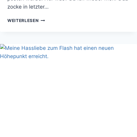
zocke in letzter…
D10
WEITERLESEN
HALLOWEEN
CANDY
BEI
D&D