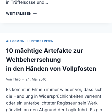
in Trüffelsosse und…
ICH
WEITERLESEN
BIN
DANN
MAL
WEG!
DIESMAL:
ALLGEMEIN
|
LUSTIGE LISTEN
CHIANTI
GEBIET
10 mächtige Artefakte zur
TOSKANA
Weltbeherrschung
in den Händen von Vollpfosten
Von
Thilo
24. Mai 2010
Es kommt in Filmen immer wieder vor, dass sich
die Handlung in Widersprüchlichkeiten verrennt
oder ein unterbelichteter Regisseur sein Werk
gänzlich an den Abgrund der Logik führt. Es gibt