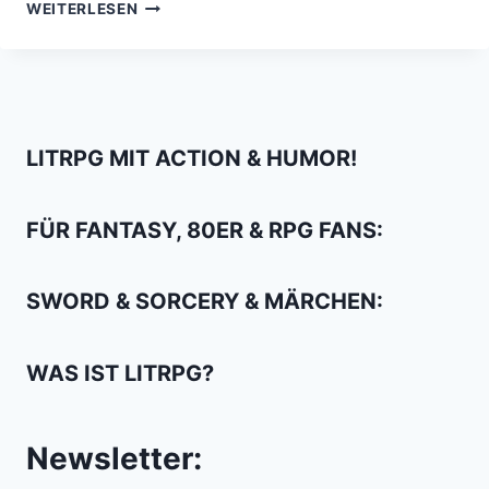
DIE
WEITERLESEN
10
BESTEN
FANTASY
TV
SERIEN
ALLER
LITRPG MIT ACTION & HUMOR!
ZEITEN
FÜR FANTASY, 80ER & RPG FANS:
SWORD & SORCERY & MÄRCHEN:
WAS IST LITRPG?
Newsletter: