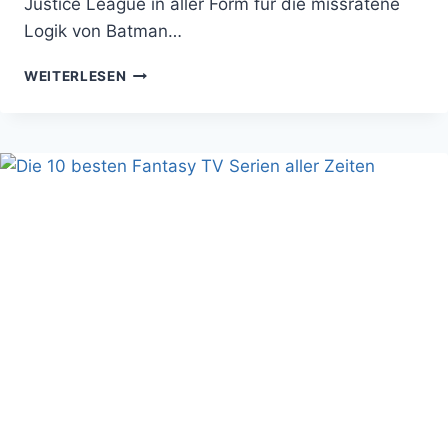
Justice League in aller Form für die missratene
Logik von Batman…
JUSTICE
WEITERLESEN
LEAGUE
IST
AVENGERS
FÜR
ARME