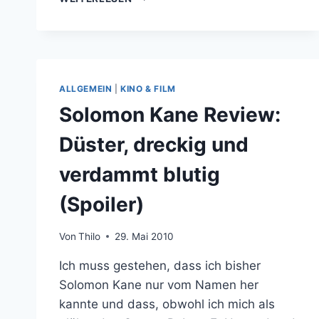
NUR
NICHT
DEN
KOPF
VERLIEREN:
100
ALLGEMEIN
|
KINO & FILM
ENTHAUPTUNGEN
Solomon Kane Review:
IN
FILMEN
Düster, dreckig und
verdammt blutig
(Spoiler)
Von
Thilo
29. Mai 2010
Ich muss gestehen, dass ich bisher
Solomon Kane nur vom Namen her
kannte und dass, obwohl ich mich als