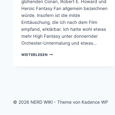
glühenden Conan, Robert E. Howard und
Heroic Fantasy Fan allgemein bezeichnen
würde. Insofern ist die milde
Enttäuschung, die ich nach dem Film
empfand, erklärbar. Ich hatte wohl etwas
mehr High Fantasy unter donnernder
Orchester-Untermalung und etwas…
SOLOMON
WEITERLESEN
KANE
REVIEW:
DÜSTER,
DRECKIG
UND
VERDAMMT
BLUTIG
(SPOILER)
© 2026 NERD WIKI - Theme von Kadence WP