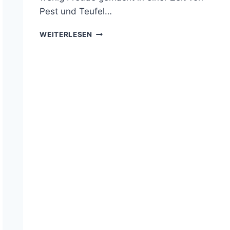
Pest und Teufel…
FILMKRITIK:
WEITERLESEN
IRONCLAD
–
BIS
ZUM
LETZTEN
KRIEGER