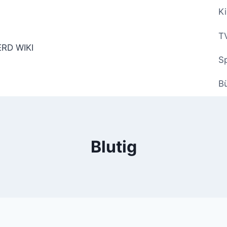
Ki
TV
Sp
B
Blutig