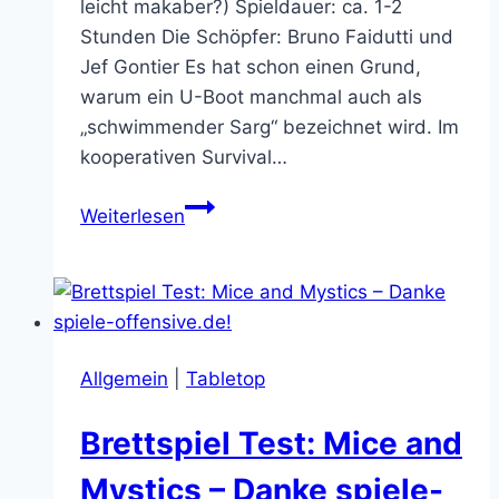
leicht makaber?) Spieldauer: ca. 1-2
Stunden Die Schöpfer: Bruno Faidutti und
Jef Gontier Es hat schon einen Grund,
warum ein U-Boot manchmal auch als
„schwimmender Sarg“ bezeichnet wird. Im
kooperativen Survival…
Roter
Weiterlesen
November:
Fröhlich-
makabrer
Überlebenskampf
im
Allgemein
|
Tabletop
U-
Boot
Brettspiel Test: Mice and
der
besoffenen
Mystics – Danke spiele-