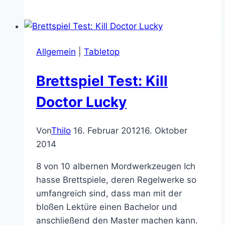
Test:
Mice
and
Mystics
Allgemein
|
Tabletop
–
Danke
Brettspiel Test: Kill
spiele-
offensive.de!
Doctor Lucky
Von
Thilo
16. Februar 2012
16. Oktober
2014
8 von 10 albernen Mordwerkzeugen Ich
hasse Brettspiele, deren Regelwerke so
umfangreich sind, dass man mit der
bloßen Lektüre einen Bachelor und
anschließend den Master machen kann.