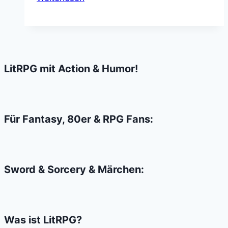
night
on
Earth
–
Mein
LitRPG mit Action & Humor!
Zombie
Wochenende
Für Fantasy, 80er & RPG Fans:
Sword & Sorcery & Märchen:
Was ist LitRPG?