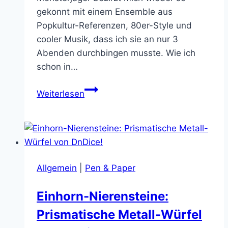
gekonnt mit einem Ensemble aus
Popkultur-Referenzen, 80er-Style und
cooler Musik, dass ich sie an nur 3
Abenden durchbingen musste. Wie ich
schon in…
Die
Weiterlesen
besten
Momente
in
Stranger
Things
Allgemein
|
Pen & Paper
Staffel
3
Einhorn-Nierensteine:
Prismatische Metall-Würfel