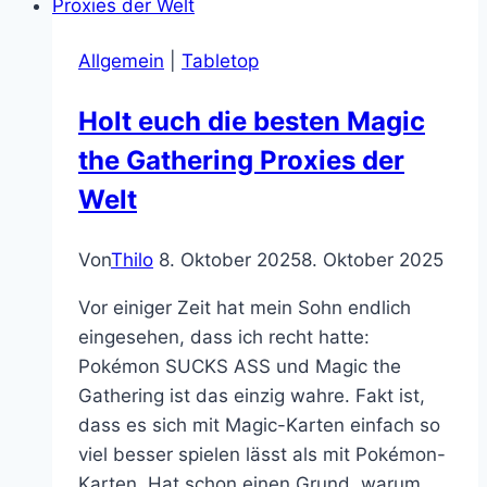
Pickle
Rick
Allgemein
|
Tabletop
Game
Holt euch die besten Magic
the Gathering Proxies der
Welt
Von
Thilo
8. Oktober 2025
8. Oktober 2025
Vor einiger Zeit hat mein Sohn endlich
eingesehen, dass ich recht hatte:
Pokémon SUCKS ASS und Magic the
Gathering ist das einzig wahre. Fakt ist,
dass es sich mit Magic-Karten einfach so
viel besser spielen lässt als mit Pokémon-
Karten. Hat schon einen Grund, warum