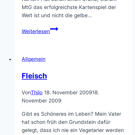
MtG das erfolgreichste Kartenspiel der
Welt ist und nicht die gelbe…
Holt
Weiterlesen
euch
die
besten
Allgemein
Magic
the
Fleisch
Gathering
Proxies
Von
Thilo
18. November 2009
18.
der
November 2009
Welt
Gibt es Schöneres im Leben? Mein Vater
hat schon früh den Grundstein dafür
gelegt, dass ich nie ein Vegetarier werden