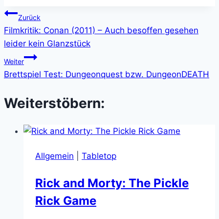
Beitragsnavigation
Zurück
Filmkritik: Conan (2011) – Auch besoffen gesehen
leider kein Glanzstück
Weiter
Brettspiel Test: Dungeonquest bzw. DungeonDEATH
Weiterstöbern:
Allgemein
|
Tabletop
Rick and Morty: The Pickle
Rick Game