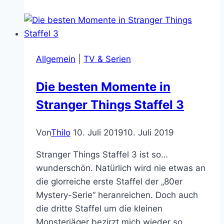
is
the
End
–
Allgemein
|
TV & Serien
Die
witzige
Die besten Momente in
Seite
Stranger Things Staffel 3
der
Apokalypse
Von
Thilo
10. Juli 2019
10. Juli 2019
Stranger Things Staffel 3 ist so…
wunderschön. Natürlich wird nie etwas an
die glorreiche erste Staffel der „80er
Mystery-Serie“ heranreichen. Doch auch
die dritte Staffel um die kleinen
Monsterjäger bezirzt mich wieder so