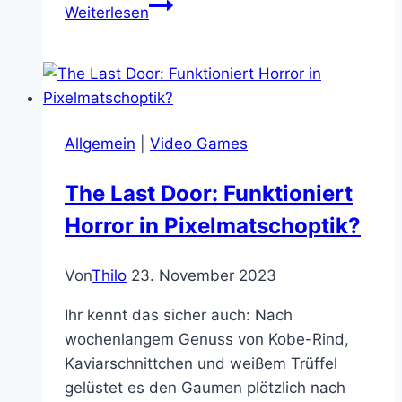
Fuck
Weiterlesen
Yeah:
Das
Zwergenlied
vom
Hobbit
Allgemein
|
Video Games
in
Metal
The Last Door: Funktioniert
Horror in Pixelmatschoptik?
Von
Thilo
23. November 2023
Ihr kennt das sicher auch: Nach
wochenlangem Genuss von Kobe-Rind,
Kaviarschnittchen und weißem Trüffel
gelüstet es den Gaumen plötzlich nach