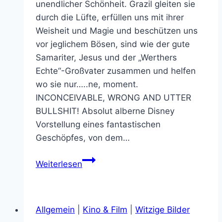
unendlicher Schönheit. Grazil gleiten sie
durch die Lüfte, erfüllen uns mit ihrer
Weisheit und Magie und beschützen uns
vor jeglichem Bösen, sind wie der gute
Samariter, Jesus und der „Werthers
Echte“-Großvater zusammen und helfen
wo sie nur…..ne, moment.
INCONCEIVABLE, WRONG AND UTTER
BULLSHIT! Absolut alberne Disney
Vorstellung eines fantastischen
Geschöpfes, von dem…
7
Weiterlesen
Songs
warum
Drachen
Allgemein
|
Kino & Film
|
Witzige Bilder
uns