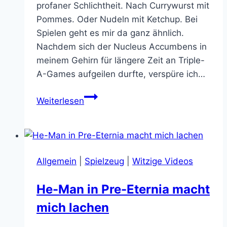
profaner Schlichtheit. Nach Currywurst mit
Pommes. Oder Nudeln mit Ketchup. Bei
Spielen geht es mir da ganz ähnlich.
Nachdem sich der Nucleus Accumbens in
meinem Gehirn für längere Zeit an Triple-
A-Games aufgeilen durfte, verspüre ich…
The
Weiterlesen
Last
Door:
Funktioniert
Horror
Allgemein
|
Spielzeug
|
Witzige Videos
in
Pixelmatschoptik?
He-Man in Pre-Eternia macht
mich lachen