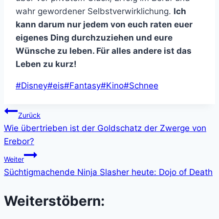
wahr gewordener Selbstverwirklichung.
Ich
kann darum nur jedem von euch raten euer
eigenes Ding durchzuziehen und eure
Wünsche zu leben. Für alles andere ist das
Leben zu kurz!
Schlagworte:
#
Disney
#
eis
#
Fantasy
#
Kino
#
Schnee
Beitragsnavigation
Zurück
Wie übertrieben ist der Goldschatz der Zwerge von
Erebor?
Weiter
Süchtigmachende Ninja Slasher heute: Dojo of Death
Weiterstöbern: