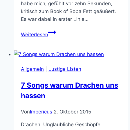
habe mich, gefühlt vor zehn Sekunden,
kritisch zum Book of Boba Fett geäußert.
Es war dabei in erster Linie…
Boba
Weiterlesen
Fett
Spoiler
Talk:
Tusken
Allgemein
|
Lustige Listen
Raiders
werden
7 Songs warum Drachen uns
zu
hassen
Tusken
Riders!
Von
Impericus
2. Oktober 2015
Drachen. Unglaubliche Geschöpfe