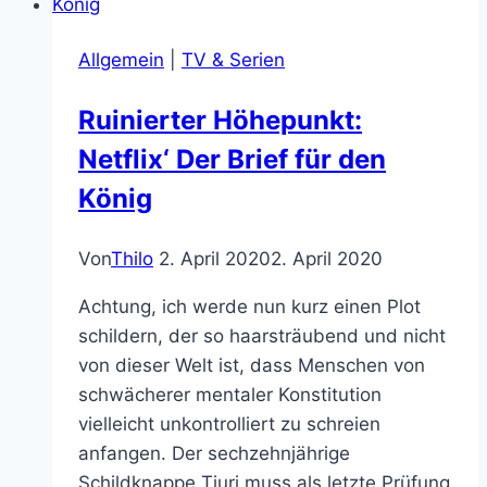
Eternia
macht
Allgemein
|
TV & Serien
mich
lachen
Ruinierter Höhepunkt:
Netflix‘ Der Brief für den
König
Von
Thilo
2. April 2020
2. April 2020
Achtung, ich werde nun kurz einen Plot
schildern, der so haarsträubend und nicht
von dieser Welt ist, dass Menschen von
schwächerer mentaler Konstitution
vielleicht unkontrolliert zu schreien
anfangen. Der sechzehnjährige
Schildknappe Tiuri muss als letzte Prüfung