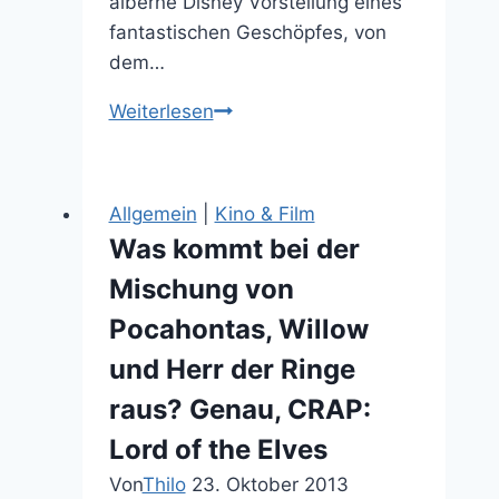
alberne Disney Vorstellung eines
fantastischen Geschöpfes, von
dem…
7
Weiterlesen
Songs
warum
Drachen
Allgemein
|
Kino & Film
uns
Was kommt bei der
hassen
Mischung von
Pocahontas, Willow
und Herr der Ringe
raus? Genau, CRAP:
Lord of the Elves
Von
Thilo
23. Oktober 2013