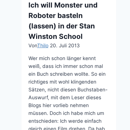
Eternal
Ich will Monster und
Nightmare
Roboter basteln
Machine
muss
(lassen) in der Stan
REAL
Winston School
werden!
Von
Thilo
20. Juli 2013
Wer mich schon länger kennt
weiß, dass ich immer schon mal
ein Buch schreiben wollte. So ein
richtiges mit wohl klingenden
Sätzen, nicht diesen Buchstaben-
Auswurf, mit dem Leser dieses
Blogs hier vorlieb nehmen
müssen. Doch ich habe mich um
entschieden: Ich werde einfach
gleich einen Film drehen. Da hab