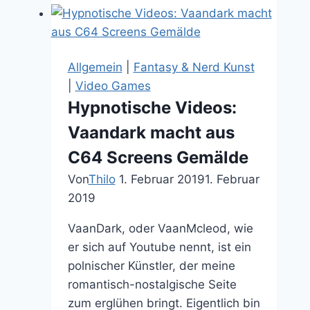
bei
der
Mischung
von
Allgemein
|
Fantasy & Nerd Kunst
Pocahontas,
|
Video Games
Willow
Hypnotische Videos:
und
Vaandark macht aus
Herr
der
C64 Screens Gemälde
Ringe
Von
Thilo
1. Februar 2019
1. Februar
raus?
2019
Genau,
CRAP:
VaanDark, oder VaanMcleod, wie
Lord
er sich auf Youtube nennt, ist ein
of
polnischer Künstler, der meine
the
romantisch-nostalgische Seite
Elves
zum erglühen bringt. Eigentlich bin