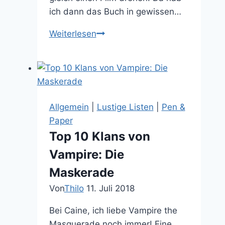
ich dann das Buch in gewissen…
Ich
Weiterlesen
will
Monster
und
Roboter
basteln
Allgemein
|
Lustige Listen
|
Pen &
(lassen)
Paper
in
Top 10 Klans von
der
Vampire: Die
Stan
Winston
Maskerade
School
Von
Thilo
11. Juli 2018
Bei Caine, ich liebe Vampire the
Masquerade noch immer! Eine