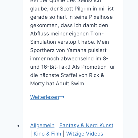
Bei der Quelle des Seins! Ich
glaube, der Scott Pilgrim in mir ist
gerade so hart in seine Pixelhose
gekommen, dass ich damit den
Abfluss meiner eigenen Tron-
Simulation verstopft habe. Mein
Sportherz von Yamaha pulsiert
immer noch abwechselnd im 8-
und 16-Bit-Takt! Als Promotion für
die nächste Staffel von Rick &
Morty hat Adult Swim…
Rick
Weiterlesen
and
Morty
in
Allgemein
|
Fantasy & Nerd Kunst
the
|
Kino & Film
|
Witzige Videos