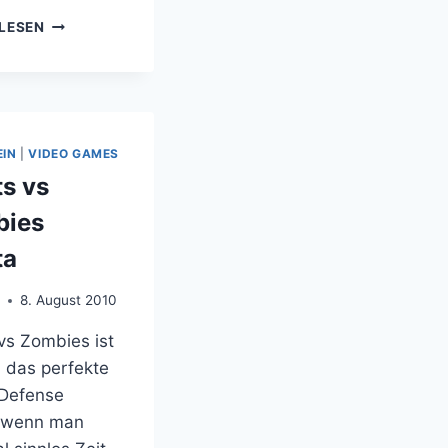
BLIZZARD
LESEN
VERSUCHT
SICH
AN
ORGANISIERTEM
VERBRECHEN:
MEAN
EIN
|
VIDEO GAMES
STREETS
ts vs
OF
GADGETZAN
bies
ta
o
8. August 2010
vs Zombies ist
h das perfekte
Defense
 wenn man