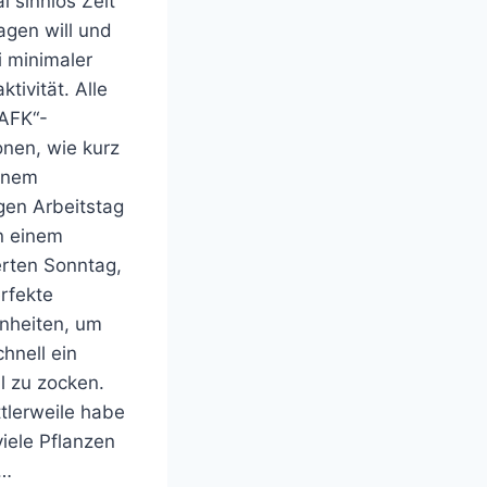
 sinnlos Zeit
agen will und
i minimaler
ktivität. Alle
-AFK“-
onen, wie kurz
inem
gen Arbeitstag
n einem
erten Sonntag,
rfekte
nheiten, um
hnell ein
l zu zocken.
tlerweile habe
viele Pflanzen
o…