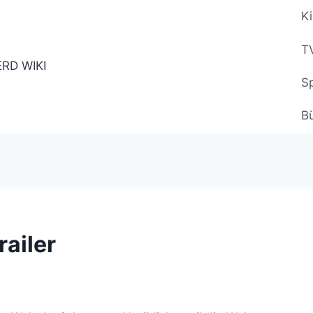
Ki
TV
Sp
B
railer