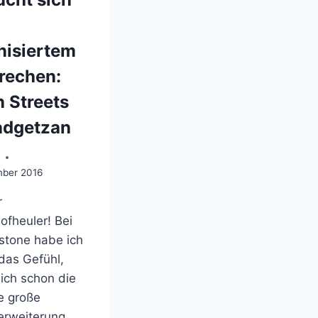
nisiertem
rechen:
 Streets
adgetzan
o
mber 2016
r
ofheuler! Bei
stone habe ich
das Gefühl,
ich schon die
e große
erweiterung