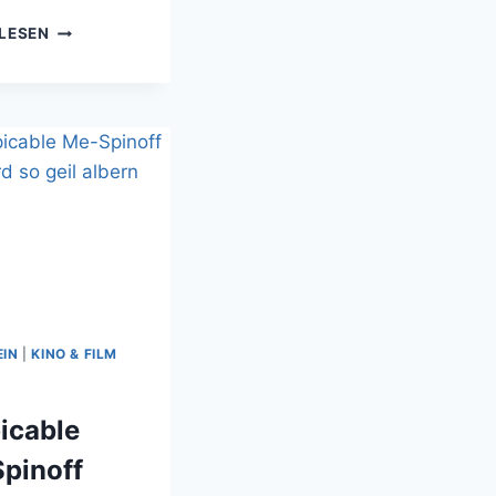
PLANTS
LESEN
VS
ZOMBIES
PINATA
EIN
|
KINO & FILM
icable
pinoff