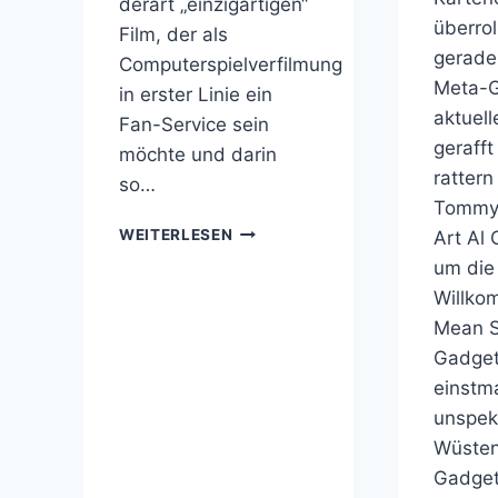
derart „einzigartigen“
überrol
Film, der als
gerade
Computerspielverfilmung
Meta-
in erster Linie ein
aktuel
Fan-Service sein
geraff
möchte und darin
rattern
so…
Tommy 
IN
WEITERLESEN
Art Al
WARCRAFT:
um die
THE
Willko
BEGINNING
PRALLEN
Mean S
WELTEN
Gadget
AUFEINANDER
einstm
unspek
Wüsten
Gadge