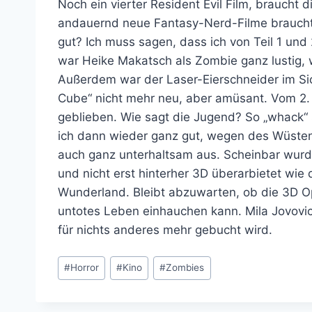
Noch ein vierter Resident Evil Film, braucht d
andauernd neue Fantasy-Nerd-Filme braucht, 
gut? Ich muss sagen, dass ich von Teil 1 und 
war Heike Makatsch als Zombie ganz lustig, w
Außerdem war der Laser-Eierschneider im Si
Cube“ nicht mehr neu, aber amüsant. Vom 2. T
geblieben. Wie sagt die Jugend? So „whack“ 
ich dann wieder ganz gut, wegen des Wüsten
auch ganz unterhaltsam aus. Scheinbar wurde
und nicht erst hinterher 3D überarbietet wie 
Wunderland. Bleibt abzuwarten, ob die 3D Op
untotes Leben einhauchen kann. Mila Jovovic
für nichts anderes mehr gebucht wird.
Schlagworte:
#
Horror
#
Kino
#
Zombies