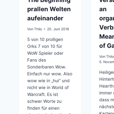
prallen Welten
an
aufeinander
orga
Verb
Von
Thilo
20. Juni 2016
Mean
5 von 10 prolligen
of G
Orks 7 von 10 für
WoW Spieler oder
Von
Thil
Fans des
5. Nove
Sonderbaren Wow.
Heilige
Einfach nur wow. Also
Hinterh
wow wie in „hui“ und
Hearth
nicht wie in World of
immer 
Warcraft. Es ist
dass m
schwer Worte zu
nächst
finden für einen
Karten