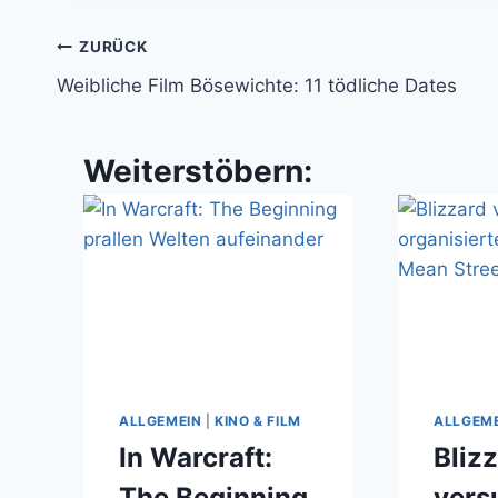
Beitragsnavigation
ZURÜCK
Weibliche Film Bösewichte: 11 tödliche Dates
Weiterstöbern:
ALLGEMEIN
|
KINO & FILM
ALLGEM
In Warcraft:
Bliz
The Beginning
vers