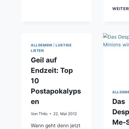
ICH
WEITER
ZUM
RIESENWURM
ALLGEMEIN
|
LUSTIGE
LISTEN
Geil auf
Endzeit: Top
10
Postapokalyps
ALLGEM
Das
en
Desp
Von
Thilo
22. Mai 2012
Me-S
Wann geht denn jetzt