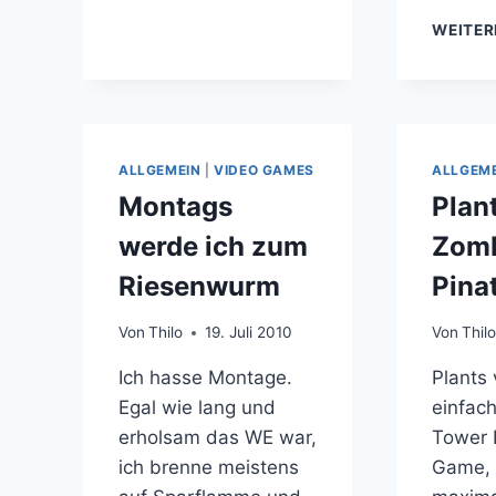
WEITER
ALLGEMEIN
|
VIDEO GAMES
ALLGEM
Montags
Plan
werde ich zum
Zom
Riesenwurm
Pina
Von
Thilo
19. Juli 2010
Von
Thil
Ich hasse Montage.
Plants 
Egal wie lang und
einfac
erholsam das WE war,
Tower 
ich brenne meistens
Game,