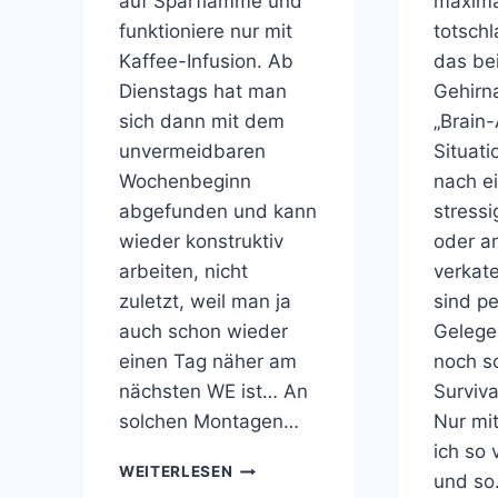
auf Sparflamme und
maximal
funktioniere nur mit
totschl
Kaffee-Infusion. Ab
das be
Dienstags hat man
Gehirna
sich dann mit dem
„Brain
unvermeidbaren
Situati
Wochenbeginn
nach e
abgefunden und kann
stressi
wieder konstruktiv
oder a
arbeiten, nicht
verkat
zuletzt, weil man ja
sind pe
auch schon wieder
Gelege
einen Tag näher am
noch sc
nächsten WE ist… An
Surviva
solchen Montagen…
Nur mit
ich so 
MONTAGS
WEITERLESEN
und s
WERDE