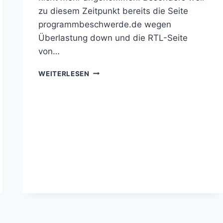
zu diesem Zeitpunkt bereits die Seite
programmbeschwerde.de wegen
Überlastung down und die RTL-Seite
von…
FAZIT
WEITERLESEN
ZUM
DEBAKEL
DES
GAMESCOM-
BERICHTS
VON
RTL
EXPLOSIV