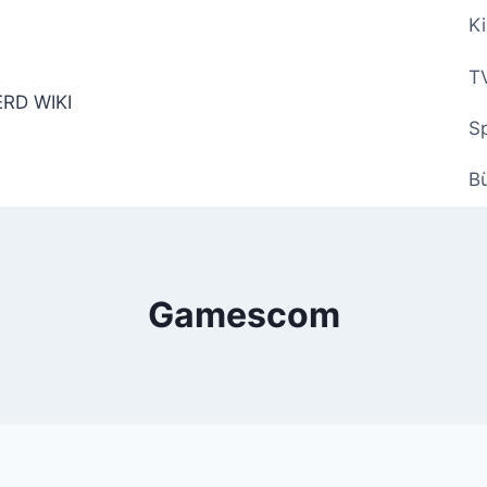
Ki
TV
Sp
B
Gamescom