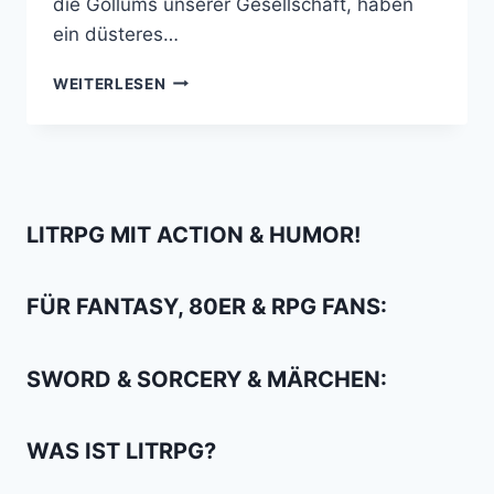
die Gollums unserer Gesellschaft, haben
ein düsteres…
WIE
WEITERLESEN
DU
TODSICHER
DEINE
BUCH
IDEE
FINDEST!
LITRPG MIT ACTION & HUMOR!
FÜR FANTASY, 80ER & RPG FANS:
SWORD & SORCERY & MÄRCHEN:
WAS IST LITRPG?