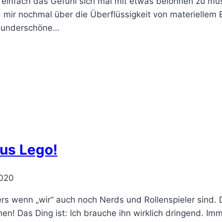
 einfach das Gefühl sich mal mit etwas belohnen zu müs
d mir nochmal über die Überflüssigkeit von materiellem
e wunderschöne…
us Lego!
2020
rs wenn „wir“ auch noch Nerds und Rollenspieler sind.
hen! Das Ding ist: Ich brauche ihn wirklich dringend. I