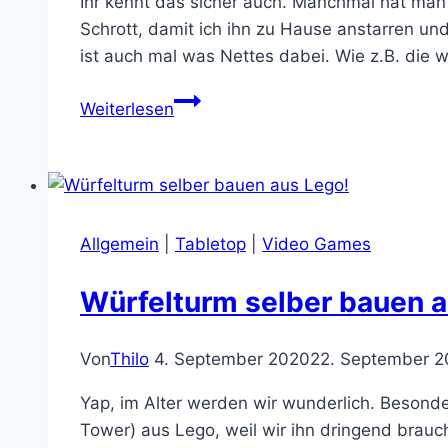
Ihr kennt das sicher auch. Manchmal hat man
Schrott, damit ich ihn zu Hause anstarren un
ist auch mal was Nettes dabei. Wie z.B. di
Ich
Weiterlesen
liebe
die
D&D
Mimic
Würfelkiste
Allgemein
|
Tabletop
|
Video Games
von
Nemesis
Würfelturm selber bauen a
Now
Von
Thilo
4. September 2020
22. September 
Yap, im Alter werden wir wunderlich. Besonde
Tower) aus Lego, weil wir ihn dringend brauc