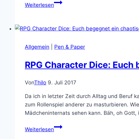
Einhorn-
Weiterlesen
Nierensteine:
Prismatische
Metall-
Würfel
von
Allgemein
|
Pen & Paper
DnDice!
RPG Character Dice: Euch
Von
Thilo
9. Juli 2017
Da ich in letzter Zeit durch Alltag und Beruf
zum Rollenspiel anderer zu masturbieren. Wie
Mädcheninternats sehen kann. Bäh, oh Gott, 
RPG
Weiterlesen
Character