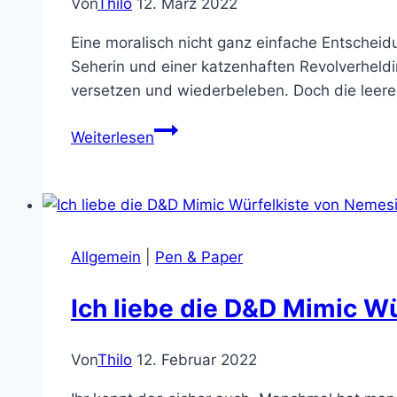
Von
Thilo
12. März 2022
Eine moralisch nicht ganz einfache Entscheid
Seherin und einer katzenhaften Revolverheld
versetzen und wiederbeleben. Doch die leere
Etsy
Weiterlesen
Geheimtipps,
heute:
Drachenauge-
Würfelbox
von
Allgemein
|
Pen & Paper
Mutabamur
Ich liebe die D&D Mimic W
Von
Thilo
12. Februar 2022