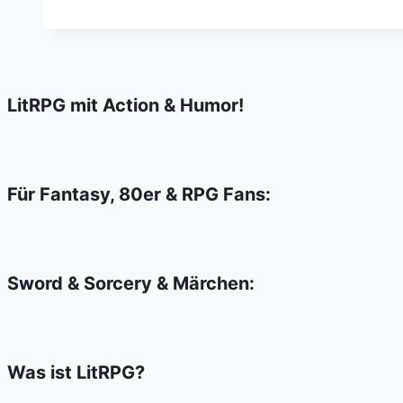
Dice:
Euch
begegnet
ein
LitRPG mit Action & Humor!
chaotisch
böser
Gnom-
Barbar
Für Fantasy, 80er & RPG Fans:
Sword & Sorcery & Märchen:
Was ist LitRPG?