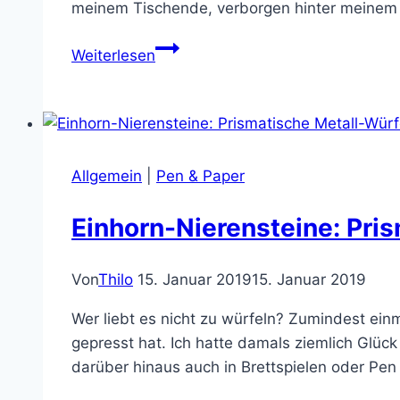
meinem Tischende, verborgen hinter meine
Würfelturm
Weiterlesen
selber
bauen
aus
Lego!
Allgemein
|
Pen & Paper
Einhorn-Nierensteine: Pri
Von
Thilo
15. Januar 2019
15. Januar 2019
Wer liebt es nicht zu würfeln? Zumindest einm
gepresst hat. Ich hatte damals ziemlich Glüc
darüber hinaus auch in Brettspielen oder Pen