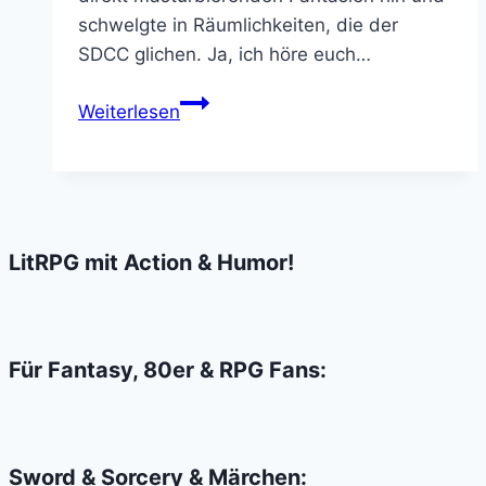
schwelgte in Räumlichkeiten, die der
SDCC glichen. Ja, ich höre euch…
COMIC
Weiterlesen
CON
DUBLIN
2015
–
Die
LitRPG mit Action & Humor!
Welt
hält
den
Atem
Für Fantasy, 80er & RPG Fans:
an
Sword & Sorcery & Märchen: