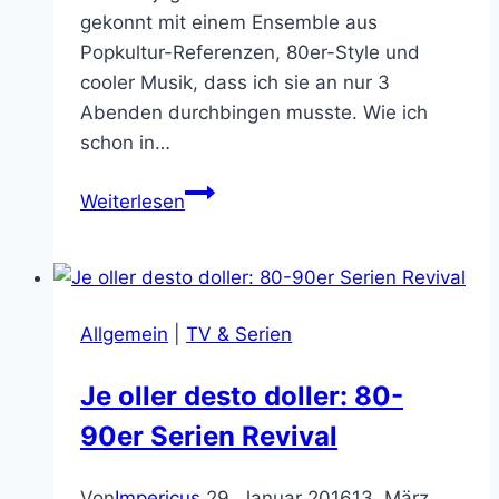
gekonnt mit einem Ensemble aus
Popkultur-Referenzen, 80er-Style und
cooler Musik, dass ich sie an nur 3
Abenden durchbingen musste. Wie ich
schon in…
Die
Weiterlesen
besten
Momente
in
Stranger
Allgemein
|
TV & Serien
Things
Staffel
Je oller desto doller: 80-
3
90er Serien Revival
Von
Impericus
29. Januar 2016
13. März