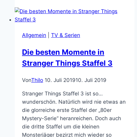
ich
kaufe
mir
das
Allgemein
|
TV & Serien
Schloss
von
Die besten Momente in
Dracula
Stranger Things Staffel 3
Von
Thilo
10. Juli 2019
10. Juli 2019
Stranger Things Staffel 3 ist so…
wunderschön. Natürlich wird nie etwas an
die glorreiche erste Staffel der „80er
Mystery-Serie“ heranreichen. Doch auch
die dritte Staffel um die kleinen
Monsterjäger bezirzt mich wieder so