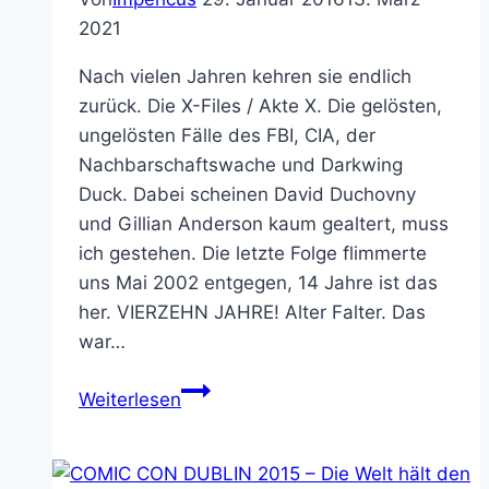
2021
Nach vielen Jahren kehren sie endlich
zurück. Die X-Files / Akte X. Die gelösten,
ungelösten Fälle des FBI, CIA, der
Nachbarschaftswache und Darkwing
Duck. Dabei scheinen David Duchovny
und Gillian Anderson kaum gealtert, muss
ich gestehen. Die letzte Folge flimmerte
uns Mai 2002 entgegen, 14 Jahre ist das
her. VIERZEHN JAHRE! Alter Falter. Das
war…
Je
Weiterlesen
oller
desto
doller: