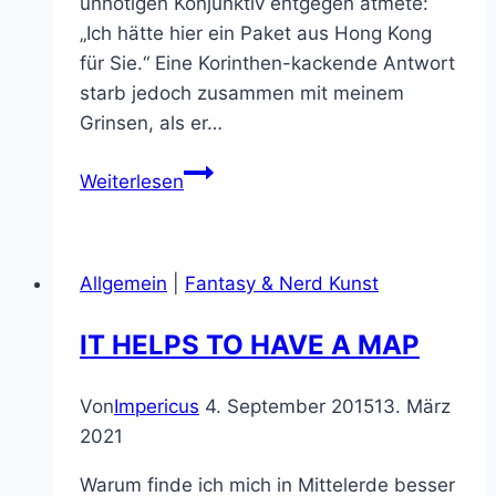
unnötigen Konjunktiv entgegen atmete:
„Ich hätte hier ein Paket aus Hong Kong
für Sie.“ Eine Korinthen-kackende Antwort
starb jedoch zusammen mit meinem
Grinsen, als er…
Hihihihihi:
Weiterlesen
Red
Sonja
von
Allgemein
|
Fantasy & Nerd Kunst
Sideshow
wohnt
IT HELPS TO HAVE A MAP
endlich
bei
Von
Impericus
4. September 2015
13. März
uns
2021
Warum finde ich mich in Mittelerde besser