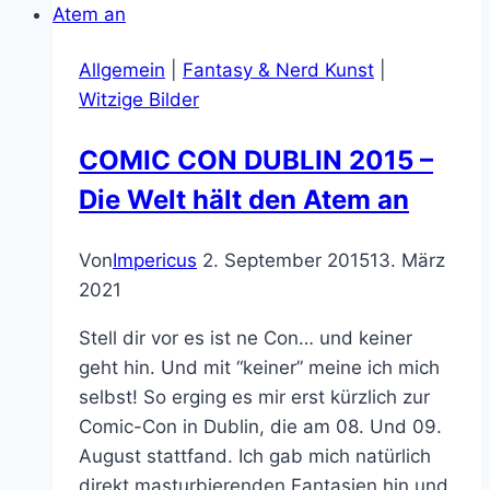
80-
90er
Allgemein
|
Fantasy & Nerd Kunst
|
Serien
Witzige Bilder
Revival
COMIC CON DUBLIN 2015 –
Die Welt hält den Atem an
Von
Impericus
2. September 2015
13. März
2021
Stell dir vor es ist ne Con… und keiner
geht hin. Und mit “keiner” meine ich mich
selbst! So erging es mir erst kürzlich zur
Comic-Con in Dublin, die am 08. Und 09.
August stattfand. Ich gab mich natürlich
direkt masturbierenden Fantasien hin und