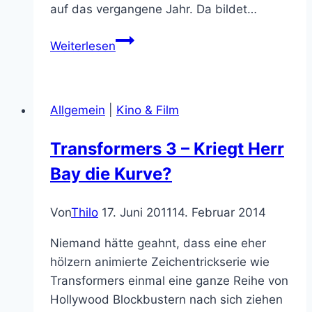
auf das vergangene Jahr. Da bildet…
Die
Weiterlesen
besten
Fantasy-
Filme
Allgemein
|
Kino & Film
2020
und
Transformers 3 – Kriegt Herr
Filmrückblick
Bay die Kurve?
2019
Von
Thilo
17. Juni 2011
14. Februar 2014
Niemand hätte geahnt, dass eine eher
hölzern animierte Zeichentrickserie wie
Transformers einmal eine ganze Reihe von
Hollywood Blockbustern nach sich ziehen