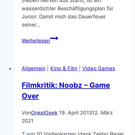
(neben Nerven aus Stahl), ist ein
wasserdichter Beschäftigungsplan für
Junior. Damit mich das Dauerfeuer
seiner…
Die
Weiterlesen
3-
in-
1
Allgemein
|
Kino & Film
|
Video Games
Mittelalterburg
von
Filmkritik: Noobz – Game
LEGO
Over
Creator
verzaubert
mich
Von
OnkelGeek
19. April 2013
12. März
2021
7 von 10 Visitenkarten (dank Zelda) Regel