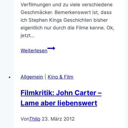
Verfilmungen und zu viele verschiedene
Geschmäcker. Bemerkenswert ist, dass
ich Stephen Kings Geschichten bisher
eigentlich nur durch die Filme kenne. Ok,
jetzt…
Die
Weiterlesen
5
besten
Stephen
Allgemein
|
Kino & Film
King-
Verfilmungen
Filmkritik: John Carter –
Lame aber liebenswert
Von
Thilo
23. März 2012