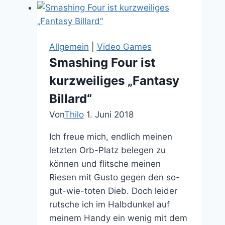
Ereignisse
im
Amityville
Haus
Allgemein
|
Video Games
von
Smashing Four ist
mir
kurzweiliges „Fantasy
gnadenlos
enttarnt
Billard“
Von
Thilo
1. Juni 2018
Ich freue mich, endlich meinen
letzten Orb-Platz belegen zu
können und flitsche meinen
Riesen mit Gusto gegen den so-
gut-wie-toten Dieb. Doch leider
rutsche ich im Halbdunkel auf
meinem Handy ein wenig mit dem