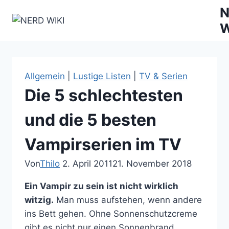
Zum
N
Inhalt
W
springen
Allgemein
|
Lustige Listen
|
TV & Serien
Die 5 schlechtesten
und die 5 besten
Vampirserien im TV
Von
Thilo
2. April 2011
21. November 2018
Ein Vampir zu sein ist nicht wirklich
witzig.
Man muss aufstehen, wenn andere
ins Bett gehen. Ohne Sonnenschutzcreme
gibt es nicht nur einen Sonnenbrand,