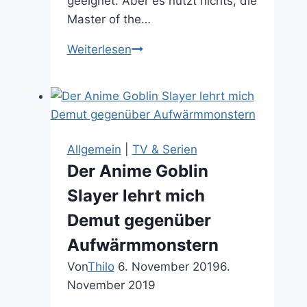
geeignet. Aber es nützt nichts, die
Master of the…
Als
Weiterlesen
Adult
Collector
darf
ich
doch
Allgemein
|
TV & Serien
Castle
Der Anime Goblin
Grayskull
Slayer lehrt mich
besitzen,
oder?
Demut gegenüber
Aufwärmmonstern
Von
Thilo
6. November 2019
6.
November 2019