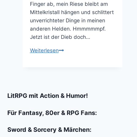
Finger ab, mein Riese bleibt am
Mittelkristall hängen und schlittert
unverrichteter Dinge in meinen
anderen Helden. Hmmmmmpf.
Jetzt ist der Dieb doch…
Smashing
Weiterlesen
Four
ist
kurzweiliges
„Fantasy
Billard“
LitRPG mit Action & Humor!
Für Fantasy, 80er & RPG Fans:
Sword & Sorcery & Märchen: