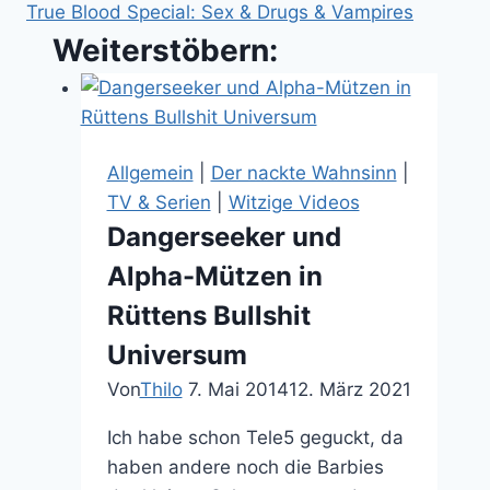
True Blood Special: Sex & Drugs & Vampires
Weiterstöbern:
Allgemein
|
Der nackte Wahnsinn
|
TV & Serien
|
Witzige Videos
Dangerseeker und
Alpha-Mützen in
Rüttens Bullshit
Universum
Von
Thilo
7. Mai 2014
12. März 2021
Ich habe schon Tele5 geguckt, da
haben andere noch die Barbies