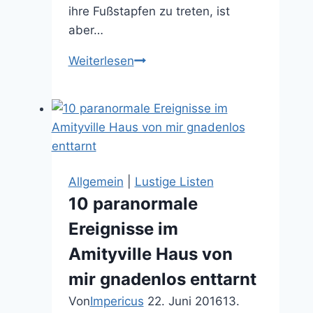
ihre Fußstapfen zu treten, ist
aber…
Mein
Weiterlesen
erster
gruseliger
Groschenroman!
Allgemein
|
Lustige Listen
10 paranormale
Ereignisse im
Amityville Haus von
mir gnadenlos enttarnt
Von
Impericus
22. Juni 2016
13.