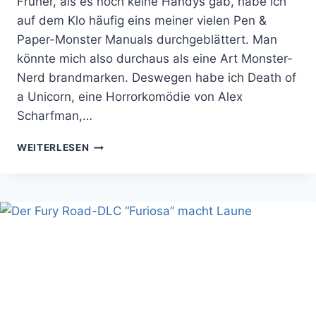
Früher, als es noch keine Handys gab, habe ich
auf dem Klo häufig eins meiner vielen Pen &
Paper-Monster Manuals durchgeblättert. Man
könnte mich also durchaus als eine Art Monster-
Nerd brandmarken. Deswegen habe ich Death of
a Unicorn, eine Horrorkomödie von Alex
Scharfman,…
EINHÖRNER
WEITERLESEN
AUF
KOKS:
DEATH
OF
A
UNICORN