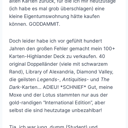
alten Karten zurück, für die ich mir heutzutage
(ich habe es mal grob überschlagen) eine
kleine Eigentumswohnung hätte kaufen
können. GODDAMMIT.
Doch leider habe ich vor gefühlt hundert
Jahren den großen Fehler gemacht mein 100+
Karten-Highlander Deck zu verkaufen. 40
original Doppelländer (viele mit schwarzem
Rand), Library of Alexandria, Diamond Valley,
die geilsten
Legends-
,
Antiquities-
und
The
Dark
-Karten… ADIEU! *SCHNIEF* Gut, meine
Moxe und der Lotus stammten nur aus der
gold-randigen “International Edition”, aber
selbst die sind heutzutage unbezahlbar!
Tja, ich war jung, dumm (Student) und