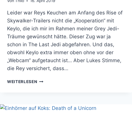
Von
Thilo
16. April 2019
Leider war Reys Keuchen am Anfang des Rise of
Skywalker-Trailers nicht die „Kooperation“ mit
Keylo, die ich mir im Rahmen meiner Grey Jedi-
Träume gewünscht hätte. Dieser Zug war ja
schon in The Last Jedi abgefahren. Und das,
obwohl Keylo extra immer oben ohne vor der
„Webcam“ aufgetaucht ist… Aber Lukes Stimme,
die Rey versichert, dass…
ICH
WEITERLESEN
KENNE
DIE
STORY
VON
RISE
OF
SKYWALKER