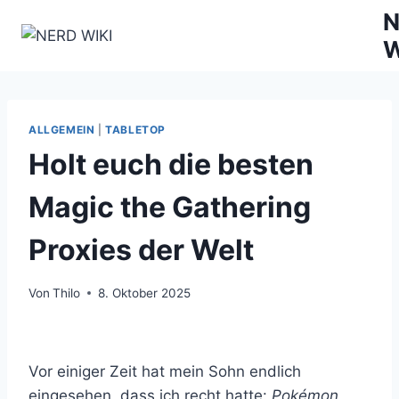
Zum
N
Inhalt
W
springen
ALLGEMEIN
|
TABLETOP
Holt euch die besten
Magic the Gathering
Proxies der Welt
Von
Thilo
8. Oktober 2025
Vor einiger Zeit hat mein Sohn endlich
eingesehen, dass ich recht hatte:
Pokémon