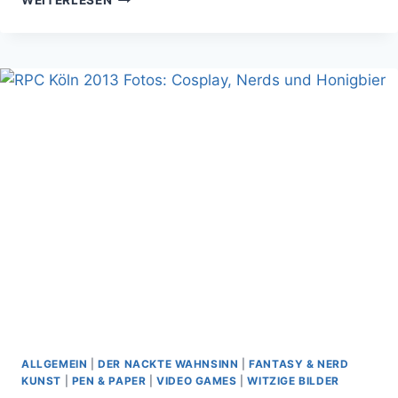
WEITERLESEN
WIR
MÜSSEN
MAL
ÜBER
DAS
FINALE
VON
GAME
OF
THRONES
QUATSCHEN
ALLGEMEIN
|
DER NACKTE WAHNSINN
|
FANTASY & NERD
KUNST
|
PEN & PAPER
|
VIDEO GAMES
|
WITZIGE BILDER