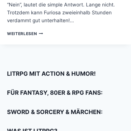
“Nein”, lautet die simple Antwort. Lange nicht.
Trotzdem kann Furiosa zweieinhalb Stunden
verdammt gut unterhalten!…
DER
WEITERLESEN
FURY
ROAD-
DLC
“FURIOSA”
MACHT
LAUNE
LITRPG MIT ACTION & HUMOR!
FÜR FANTASY, 80ER & RPG FANS:
SWORD & SORCERY & MÄRCHEN: