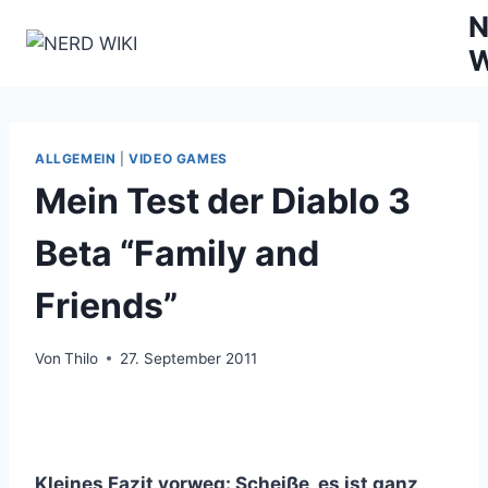
Zum
N
Inhalt
W
springen
ALLGEMEIN
|
VIDEO GAMES
Mein Test der Diablo 3
Beta “Family and
Friends”
Von
Thilo
27. September 2011
Kleines Fazit vorweg: Scheiße, es ist ganz