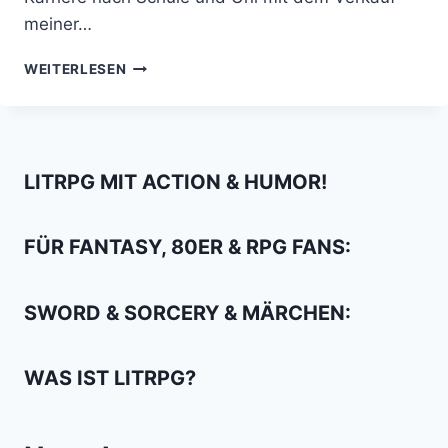
meiner…
GEFANGEN
WEITERLESEN
IN
DER
WELT
DES
GAMING:
LITRPG MIT ACTION & HUMOR!
VON
STEAM,
SMARTPHONES
FÜR FANTASY, 80ER & RPG FANS:
UND
BROWSERGAMES
SWORD & SORCERY & MÄRCHEN:
WAS IST LITRPG?