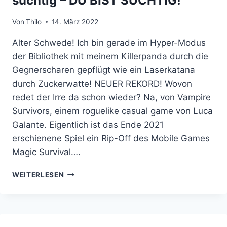
süchtig – DU BIST SÜCHTIG!
Von
Thilo
14. März 2022
Alter Schwede! Ich bin gerade im Hyper-Modus
der Bibliothek mit meinem Killerpanda durch die
Gegnerscharen gepflügt wie ein Laserkatana
durch Zuckerwatte! NEUER REKORD! Wovon
redet der Irre da schon wieder? Na, von Vampire
Survivors, einem roguelike casual game von Luca
Galante. Eigentlich ist das Ende 2021
erschienene Spiel ein Rip-Off des Mobile Games
Magic Survival….
ICH
WEITERLESEN
BIN
NICHT
VAMPIRE
SURVIVORS-
SÜCHTIG