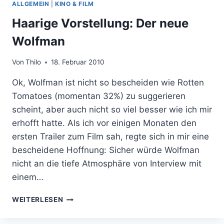
ALLGEMEIN
|
KINO & FILM
–
DU
Haarige Vorstellung: Der neue
BIST
Wolfman
SÜCHTIG!
Von
Thilo
18. Februar 2010
Ok, Wolfman ist nicht so bescheiden wie Rotten
Tomatoes (momentan 32%) zu suggerieren
scheint, aber auch nicht so viel besser wie ich mir
erhofft hatte. Als ich vor einigen Monaten den
ersten Trailer zum Film sah, regte sich in mir eine
bescheidene Hoffnung: Sicher würde Wolfman
nicht an die tiefe Atmosphäre von Interview mit
einem…
HAARIGE
WEITERLESEN
VORSTELLUNG:
DER