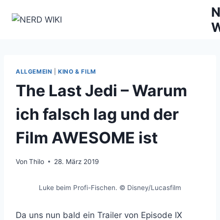
Zum
N
Inhalt
W
springen
ALLGEMEIN
|
KINO & FILM
The Last Jedi – Warum
ich falsch lag und der
Film AWESOME ist
Von
Thilo
28. März 2019
Luke beim Profi-Fischen. © Disney/Lucasfilm
Da uns nun bald ein Trailer von Episode IX