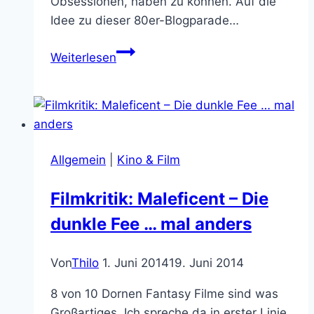
Obsessionen, haben zu können. Auf die
Idee zu dieser 80er-Blogparade…
Blogparade:
Weiterlesen
Meine
Top
10
Obsessionen
während
Allgemein
|
Kino & Film
der
80er
Filmkritik: Maleficent – Die
dunkle Fee … mal anders
Von
Thilo
1. Juni 2014
19. Juni 2014
8 von 10 Dornen Fantasy Filme sind was
Großartiges. Ich spreche da in erster Linie