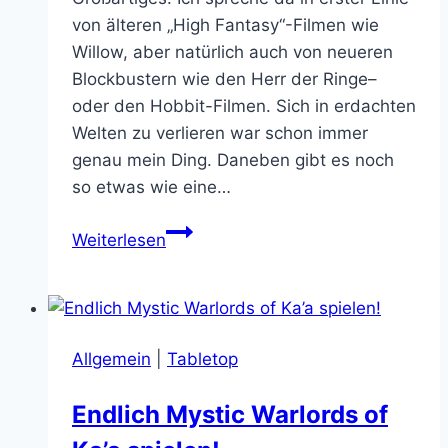
von älteren „High Fantasy“-Filmen wie
Willow, aber natürlich auch von neueren
Blockbustern wie den Herr der Ringe–
oder den Hobbit-Filmen. Sich in erdachten
Welten zu verlieren war schon immer
genau mein Ding. Daneben gibt es noch
so etwas wie eine…
Filmkritik:
Weiterlesen
Maleficent
–
Die
dunkle
Allgemein
|
Tabletop
Fee
…
Endlich Mystic Warlords of
mal
anders