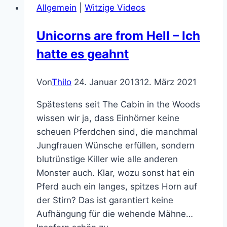
Allgemein
|
Witzige Videos
Ka’a
spielen!
Unicorns are from Hell – Ich
hatte es geahnt
Von
Thilo
24. Januar 2013
12. März 2021
Spätestens seit The Cabin in the Woods
wissen wir ja, dass Einhörner keine
scheuen Pferdchen sind, die manchmal
Jungfrauen Wünsche erfüllen, sondern
blutrünstige Killer wie alle anderen
Monster auch. Klar, wozu sonst hat ein
Pferd auch ein langes, spitzes Horn auf
der Stirn? Das ist garantiert keine
Aufhängung für die wehende Mähne…