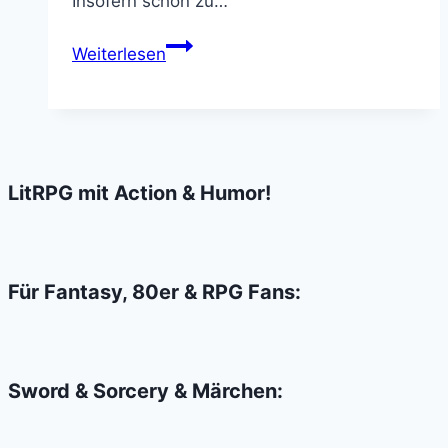
Insofern schön zu…
Unicorns
Weiterlesen
are
from
Hell
–
Ich
LitRPG mit Action & Humor!
hatte
es
geahnt
Für Fantasy, 80er & RPG Fans:
Sword & Sorcery & Märchen: