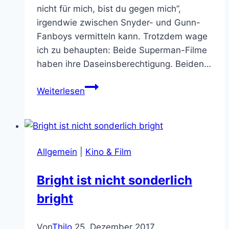
nicht für mich, bist du gegen mich”,
irgendwie zwischen Snyder- und Gunn-
Fanboys vermitteln kann. Trotzdem wage
ich zu behaupten: Beide Superman-Filme
haben ihre Daseinsberechtigung. Beiden…
Was
Weiterlesen
macht
Gunns
Superman
besser
Allgemein
|
Kino & Film
oder
schlechter
Bright ist nicht sonderlich
als
bright
Snyders?
Von
Thilo
25. Dezember 2017