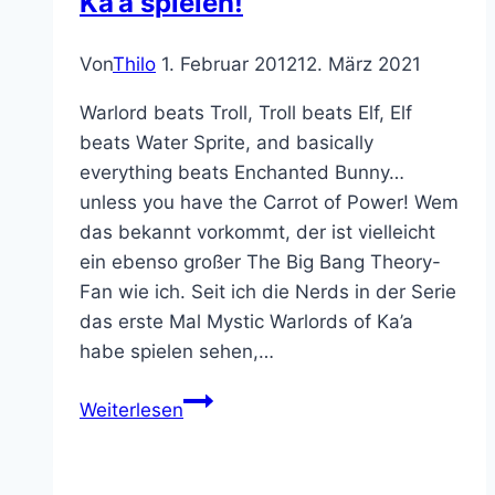
Ka’a spielen!
Von
Thilo
1. Februar 2012
12. März 2021
Warlord beats Troll, Troll beats Elf, Elf
beats Water Sprite, and basically
everything beats Enchanted Bunny…
unless you have the Carrot of Power! Wem
das bekannt vorkommt, der ist vielleicht
ein ebenso großer The Big Bang Theory-
Fan wie ich. Seit ich die Nerds in der Serie
das erste Mal Mystic Warlords of Ka’a
habe spielen sehen,…
Endlich
Weiterlesen
Mystic
Warlords
of